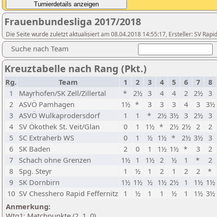
Frauenbundesliga 2017/2018
Die Seite wurde zuletzt aktualisiert am 08.04.2018 14:55:17, Ersteller: SV Rap
Suche nach Team
Kreuztabelle nach Rang (Pkt.)
Rg.
Team
1
2
3
4
5
6
7
8
1
Mayrhofen/SK Zell/Zillertal
*
2½
3
4
4
2
2½
3
2
ASVÖ Pamhagen
1½
*
3
3
3
4
3
3½
3
ASVÖ Wulkaprodersdorf
1
1
*
2½
3½
3
2½
3
4
SV Ökothek St. Veit/Glan
0
1
1½
*
2½
2½
2
2
5
SC Extraherb WS
0
1
½
1½
*
2½
3½
3
6
SK Baden
2
0
1
1½
1½
*
3
2
7
Schach ohne Grenzen
1½
1
1½
2
½
1
*
2
8
Spg. Steyr
1
½
1
2
1
2
2
*
9
SK Dornbirn
1½
1½
½
1½
2½
1
1½
1½
10
SV Chesshero Rapid Feffernitz
1
½
1
1
½
1
1½
3½
Anmerkung:
Wtg1: Matchpunkte (2, 1, 0)