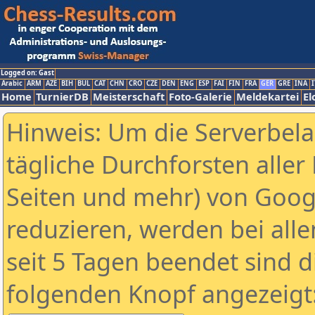
Logged on: Gast
Arabic
ARM
AZE
BIH
BUL
CAT
CHN
CRO
CZE
DEN
ENG
ESP
FAI
FIN
FRA
GER
GRE
INA
I
Home
TurnierDB
Meisterschaft
Foto-Galerie
Meldekartei
El
Hinweis: Um die Serverbel
tägliche Durchforsten aller 
Seiten und mehr) von Goog
reduzieren, werden bei alle
seit 5 Tagen beendet sind d
folgenden Knopf angezeigt