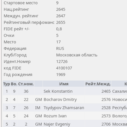
Стартовое место
9
Нац.рейтинг
2645
Междун. рейтинг
2647
Рейтинговый перфоманс
2655
FIDE рейт +/-
0,8
Очки
5
Место
17
Федерация
RUS
Клуб/Город
Московская область
Идент.Номер
12726
код FIDE
4100107
Год рождения
1969
Тур
Bo.
Ст.ном.
Имя
Рейт.Межд.
К
1
9
36
Sek Konstantin
2465
Сахали
2
4
22
GM
Bocharov Dmitry
2576
Новоси
3
7
26
IM
Tsydypov Zhamsaran
2528
Респуб
4
5
24
GM
Rozum Ivan
2573
Волого
5
2
2
GM
Najer Evgeniy
2706
Москв