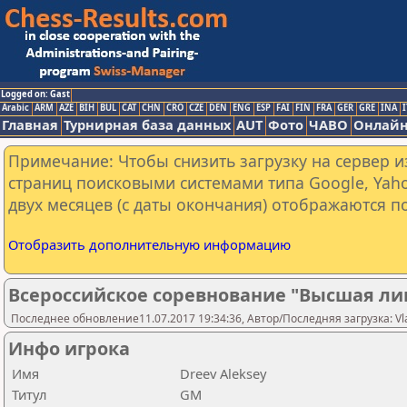
Logged on: Gast
Arabic
ARM
AZE
BIH
BUL
CAT
CHN
CRO
CZE
DEN
ENG
ESP
FAI
FIN
FRA
GER
GRE
INA
I
Главная
Турнирная база данных
AUT
Фото
ЧАВО
Онлайн
Примечание: Чтобы снизить загрузку на сервер и
страниц поисковыми системами типа Google, Yaho
двух месяцев (с даты окончания) отображаются по
Отобразить дополнительную информацию
Всероссийское соревнование "Высшая ли
Последнее обновление11.07.2017 19:34:36, Автор/Последняя загрузка: Vlad
Инфо игрока
Имя
Dreev Aleksey
Титул
GM