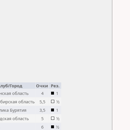
луб/Город
Очки
Рез.
нская область
4
1
бирская область
5,5
½
лика Бурятия
3,5
1
дская область
5
½
а
6
½