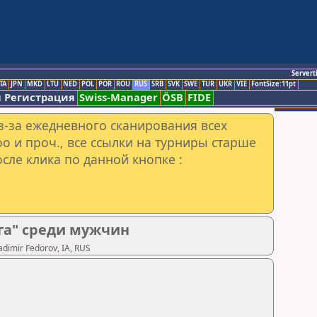
Servert
TA
JPN
MKD
LTU
NED
POL
POR
ROU
RUS
SRB
SVK
SWE
TUR
UKR
VIE
FontSize:11pt
 Регистрация
Swiss-Manager
ÖSB
FIDE
з-за ежедневного сканирования всех
o и проч., все ссылки на турниры старше
сле клика по данной кнопке :
га" среди мужчин
imir Fedorov, IA, RUS