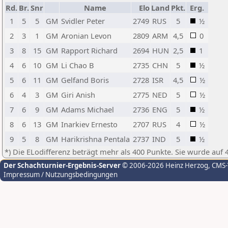
Rd.
Br.
Snr
Name
Elo
Land
Pkt.
Erg.
1
5
5
GM
Svidler Peter
2749
RUS
5
½
2
3
1
GM
Aronian Levon
2809
ARM
4,5
0
3
8
15
GM
Rapport Richard
2694
HUN
2,5
1
4
6
10
GM
Li Chao B
2735
CHN
5
½
5
6
11
GM
Gelfand Boris
2728
ISR
4,5
½
6
4
3
GM
Giri Anish
2775
NED
5
½
7
6
9
GM
Adams Michael
2736
ENG
5
½
8
6
13
GM
Inarkiev Ernesto
2707
RUS
4
½
9
5
8
GM
Harikrishna Pentala
2737
IND
5
½
*) Die ELodifferenz beträgt mehr als 400 Punkte. Sie wurde auf 
Der Schachturnier-Ergebnis-Server
© 2006-2026 Heinz Herzog
, CMS
Impressum / Nutzungsbedingungen