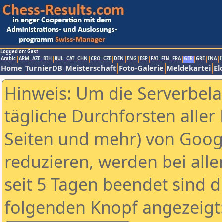
Logged on: Gast
Arabic
ARM
AZE
BIH
BUL
CAT
CHN
CRO
CZE
DEN
ENG
ESP
FAI
FIN
FRA
GER
GRE
INA
I
Home
TurnierDB
Meisterschaft
Foto-Galerie
Meldekartei
El
Hinweis: Um die Serverbel
tägliche Durchforsten aller 
Seiten und mehr) von Goog
reduzieren, werden bei alle
seit 5 Tagen beendet sind d
folgenden Knopf angezeigt