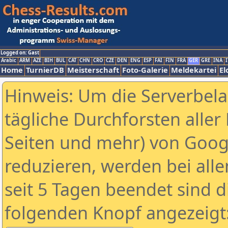
Logged on: Gast
Arabic
ARM
AZE
BIH
BUL
CAT
CHN
CRO
CZE
DEN
ENG
ESP
FAI
FIN
FRA
GER
GRE
INA
I
Home
TurnierDB
Meisterschaft
Foto-Galerie
Meldekartei
El
Hinweis: Um die Serverbel
tägliche Durchforsten aller 
Seiten und mehr) von Goog
reduzieren, werden bei alle
seit 5 Tagen beendet sind d
folgenden Knopf angezeigt