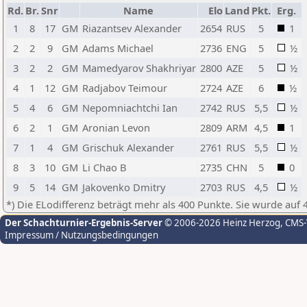
Rd.
Br.
Snr
Name
Elo
Land
Pkt.
Erg.
1
8
17
GM
Riazantsev Alexander
2654
RUS
5
1
2
2
9
GM
Adams Michael
2736
ENG
5
½
3
2
2
GM
Mamedyarov Shakhriyar
2800
AZE
5
½
4
1
12
GM
Radjabov Teimour
2724
AZE
6
½
5
4
6
GM
Nepomniachtchi Ian
2742
RUS
5,5
½
6
2
1
GM
Aronian Levon
2809
ARM
4,5
1
7
1
4
GM
Grischuk Alexander
2761
RUS
5,5
½
8
3
10
GM
Li Chao B
2735
CHN
5
0
9
5
14
GM
Jakovenko Dmitry
2703
RUS
4,5
½
*) Die ELodifferenz beträgt mehr als 400 Punkte. Sie wurde auf 
Der Schachturnier-Ergebnis-Server
© 2006-2026 Heinz Herzog
, CMS
Impressum / Nutzungsbedingungen