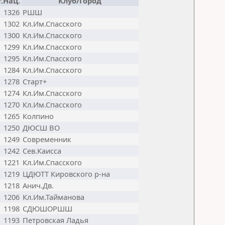
.Нац.
Клуб/Город
1326
РШШ
1302
Кл.Им.Спасского
1300
Кл.Им.Спасского
1299
Кл.Им.Спасского
1295
Кл.Им.Спасского
1284
Кл.Им.Спасского
1278
Старт+
1274
Кл.Им.Спасского
1270
Кл.Им.Спасского
1265
Колпино
1250
ДЮСШ ВО
1249
Современник
1242
Сев.Каисса
1221
Кл.Им.Спасского
1219
ЦДЮТТ Кировского р-на
1218
Анич.Дв.
1206
Кл.Им.Тайманова
1198
СДЮШОРШШ
1193
Петровская Ладья