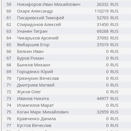
59
Никифоров Иван Михайлович
26332
RUS
60
Охаре Александр
110219
RUS
61
Писаревский Тимофей
52703
RUS
62
Спиридонов Алексей
31450
RUS
63
Унанян Тигран
69268
RUS
64
Чикарьков Арсений
37092
RUS
65
Ямбаршев Егор
37019
RUS
66
Белкин Иван
0
RUS
67
Буров Роман
0
RUS
68
Бынков Михаил
0
RUS
69
Городянко Юрий
0
RUS
70
Грязнухин Вячеслав
0
RUS
71
Дмитриев Матвей
0
RUS
72
Жуков Олег
0
RUS
73
Иванов Никита
44977
RUS
74
Исмагилов Марат
0
RUS
75
Коган Марк Михайлович
32959
RUS
76
Кравченко Данила
0
RUS
77
Кустов Вячеслав
0
RUS