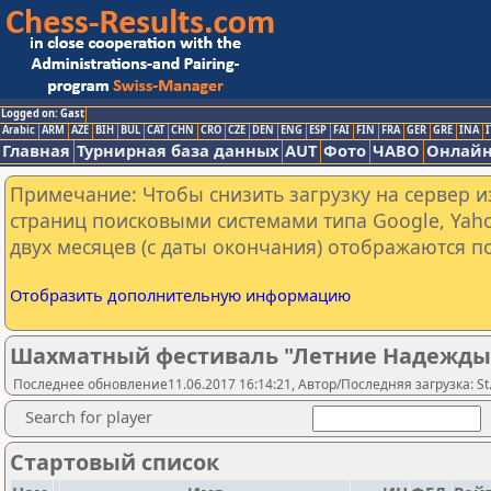
Logged on: Gast
Arabic
ARM
AZE
BIH
BUL
CAT
CHN
CRO
CZE
DEN
ENG
ESP
FAI
FIN
FRA
GER
GRE
INA
I
Главная
Турнирная база данных
AUT
Фото
ЧАВО
Онлайн
Примечание: Чтобы снизить загрузку на сервер и
страниц поисковыми системами типа Google, Yaho
двух месяцев (с даты окончания) отображаются по
Отобразить дополнительную информацию
Шахматный фестиваль "Летние Надежды - 
Последнее обновление11.06.2017 16:14:21, Автор/Последняя загрузка: St.
Search for player
Стартовый список