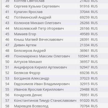
39
Коптев Святослав
21403
RUS
40
Сергеев Кузьма Сергеевич
91916
RUS
41
Кулагин Ярослав
37044
RUS
42
Потёминский Андрей
69259
RUS
43
Колюнов Михаил Олегович
26266
RUS
44
Мозолевский Петр Игоревич
26166
RUS
45
Мамаев Егор
49589
RUS
46
Кныш Матвей Вячеславович
28391
RUS
47
Дивин Артем
21334
RUS
48
Белозеров Андрей
36961
RUS
49
Пономаренко Максим Олегович
105941
RUS
50
Алтухов Михаил
36957
RUS
51
Анциферов Кирилл Артемович
92947
RUS
52
Беляков Федор
69236
RUS
53
Богданов Александр
37023
RUS
54
Евдокимов Иван Владимирович
32915
RUS
55
Иванов Ярослав Кириллович
29488
RUS
56
Кондроев Денис
76951
RUS
57
Константинов Тимур Станиславович
91020
RUS
58
Маревцев Всеволод
70764
RUS