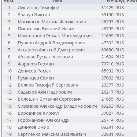
Ном.
Имя
ИН
ФЕД.
Рейт
1
Лукьянов Тимофей
31429
RUS
2
Зварун Виктор
35190
RUS
3
Манжосов Михаил Феликсович
46793
RUS
4
Пинженин Виталий Ильич
46795
RUS
5
Маматханов Роман Магомедович
21669
RUS
6
Пучков Андрей Владимирович
47302
RUS
7
Аксареев Алексей Дмитриевич
69680
RUS
8
Абзалов Руслан Азизович
21624
RUS
9
Фардеев Герман
70710
RUS
10
Денисов Роман
65932
RUS
11
Румянцев Семен
37003
RUS
12
Волков Тимофей Сергеевич
23377
RUS
13
Садыхов Али Надирович
26217
RUS
14
Волошин Виталий Сергеевич
21655
RUS
15
Сивенков Александр Владимирович
69263
RUS
16
Боровиков Кирилл
37027
RUS
17
Горожанкин Александр
26714
RUS
18
Данилов Эмир
69241
RUS
19
Сергиенко Максим Васильевич
32931
RUS