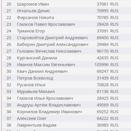
20
Шаромов Иван
37061
RUS
21
Игнатьев Денис
70995
RUS
22
Фирсанов Никита
70785
RUS
23
Глазков Павел Ярославович
28426
RUS
24
Туманов Егор
37091
RUS
25
Старовойтов Дмитрий Андреевич
69450
RUS
26
Биберин Дмитрий Александрович
29484
RUS
27
Головин Вячеслав Николаевич
96170
RUS
28
Курганский Данила
42635
RUS
29
Иванов Максим Евгеньевич
105996
RUS
30
Квач Даниил Андреевич
69247
RUS
31
Петров Всеволод
31439
RUS
32
Русанов Илья
70828
RUS
33
Муравьев Михаил
81136
RUS
34
Глазков Илья Ярославович
28425
RUS
35
Андруш Артём Владиславович
49569
RUS
36
Корнилов Владимир Иванович
69252
RUS
37
Алексеев Олег
64222
RUS
38
Лаврентьев Вадим
36985
RUS