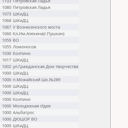
1103
Петровская Ладья
1080
Петровская Ладья
1073
ШКиДЦ
1068
ШКиДЦ
1067
У Вознесенского моста
1060
Кл.Им.Алехина(г.Пушкин)
1059
ВО
1055
Ломоносов
1030
Колпино
1017
ШКиДЦ
1002
ул.Гражданская Дом творчества
1000
ШКиДЦ
1000
п.Можайский Шк.№289
1000
ШКиДЦ
1000
ШКиДЦ
1000
Колпино
1000
Молодежная Идея
1000
Альбатрос
1000
ДЮШОР ВО
1000
ШКиДЦ