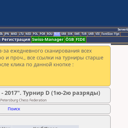
Servert
TA
JPN
MKD
LTU
NED
POL
POR
ROU
RUS
SRB
SVK
SWE
TUR
UKR
VIE
FontSize:11pt
 Регистрация
Swiss-Manager
ÖSB
FIDE
з-за ежедневного сканирования всех
o и проч., все ссылки на турниры старше
сле клика по данной кнопке :
2017". Турнир D (1ю-2ю разряды)
Petersburg Chess Federation
Поиск