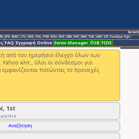
Servert
TA
JPN
MKD
LTU
NED
POL
POR
ROU
RUS
SRB
SVK
SWE
TUR
UKR
VIE
FontSize:11pt
ς
FAQ
Εγγραφή Online
Swiss-Manager
ÖSB
FIDE
στή από τον ημερήσιο έλεγχο όλων των
ahoo κλπ., όλοι οι σύνδεσμοι για
) εμφανίζονται πατώντας το προσεχές
, 1st
 aris1914
Αναζήτηση