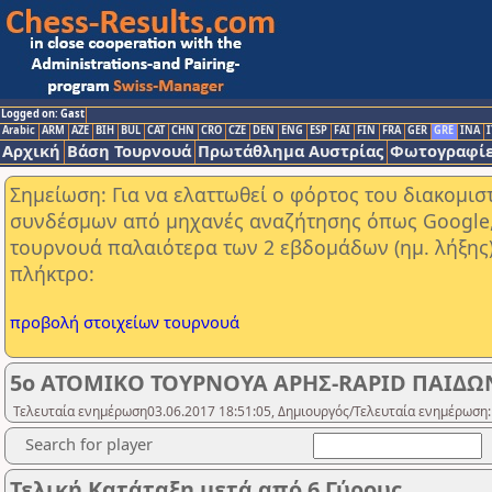
Logged on: Gast
Arabic
ARM
AZE
BIH
BUL
CAT
CHN
CRO
CZE
DEN
ENG
ESP
FAI
FIN
FRA
GER
GRE
INA
I
Αρχική
Βάση Τουρνουά
Πρωτάθλημα Αυστρίας
Φωτογραφίε
Σημείωση: Για να ελαττωθεί ο φόρτος του διακομι
συνδέσμων από μηχανές αναζήτησης όπως Google, Y
τουρνουά παλαιότερα των 2 εβδομάδων (ημ. λήξης
πλήκτρο:
προβολή στοιχείων τουρνουά
5ο ΑΤΟΜΙΚΟ ΤΟΥΡΝΟΥΑ ΑΡΗΣ-RAPID ΠΑΙΔΩΝ
Τελευταία ενημέρωση03.06.2017 18:51:05, Δημιουργός/Τελευταία ενημέρωση:
Search for player
Τελική Κατάταξη μετά από 6 Γύρους