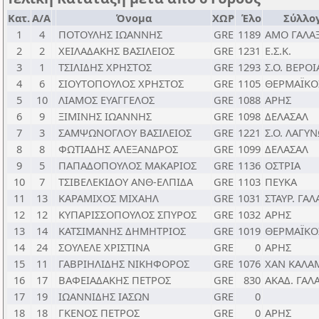
Κατ.
Α/Α
Όνομα
ΧΩΡ
Έλο
Σύλλο
1
4
ΠΟΤΟΥΛΗΣ ΙΩΑΝΝΗΣ
GRE
1189
ΑΜΟ ΓΑΛΑΞ
2
2
ΧΕΙΛΑΔΑΚΗΣ ΒΑΣΙΛΕΙΟΣ
GRE
1231
Ε.Σ.Κ.
3
1
ΤΣΙΛΙΔΗΣ ΧΡΗΣΤΟΣ
GRE
1293
Σ.Ο. ΒΕΡΟΙ
4
6
ΣΙΟΥΤΟΠΟΥΛΟΣ ΧΡΗΣΤΟΣ
GRE
1105
ΘΕΡΜΑΪΚΟΣ
5
10
ΛΙΑΜΟΣ ΕΥΑΓΓΕΛΟΣ
GRE
1088
ΑΡΗΣ
6
9
ΞΙΜΙΝΗΣ ΙΩΑΝΝΗΣ
GRE
1098
ΔΕΛΑΣΑΛ
7
3
ΣΑΜΨΩΝΟΓΛΟΥ ΒΑΣΙΛEIOΣ
GRE
1221
Σ.Ο. ΛΑΓΥ
8
8
ΦΩΤΙΑΔΗΣ ΑΛΕΞΑΝΔΡΟΣ
GRE
1099
ΔΕΛΑΣΑΛ
9
5
ΠΑΠΑΔΟΠΟΥΛΟΣ ΜΑΚΑΡΙΟΣ
GRE
1136
ΟΣΤΡΙΑ
10
7
ΤΣΙΒΕΛΕΚΙΔΟΥ ΑΝΘ-ΕΛΠΙΔΑ
GRE
1103
ΠΕΥΚΑ
11
13
ΚΑΡΑΜΙΧΟΣ ΜΙΧΑΗΛ
GRE
1031
ΣΤΑΥΡ. ΓΑΛ
12
12
ΚΥΠΑΡΙΣΣΟΠΟΥΛΟΣ ΣΠΥΡΟΣ
GRE
1032
ΑΡΗΣ
13
14
ΚΑΤΣΙΜΑΝΗΣ ΔΗΜΗΤΡΙΟΣ
GRE
1019
ΘΕΡΜΑΪΚΟΣ
14
24
ΣΟΥΛΕΛΕ ΧΡΙΣΤΙΝΑ
GRE
0
ΑΡΗΣ
15
11
ΓΑΒΡΙΗΛΙΔΗΣ ΝΙΚΗΦΟΡΟΣ
GRE
1076
ΧΑΝ ΚΑΛΑ
16
17
ΒΑΦΕΙΑΔΑΚΗΣ ΠΕΤΡΟΣ
GRE
830
ΑΚΑΔ. ΓΑΛ
17
19
ΙΩΑΝΝΙΔΗΣ ΙΑΣΩΝ
GRE
0
18
18
ΓΚΕΝΟΣ ΠΕΤΡΟΣ
GRE
0
ΑΡΗΣ