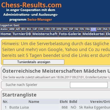
Logged on: Gast
Arabic
ARM
AZE
BIH
BUL
CAT
CHN
CRO
CZE
DEN
ENG
ESP
FAI
FIN
FRA
GER
GRE
INA
I
Home
TurnierDB
Meisterschaft
Foto-Galerie
Meldekartei
El
Hinweis: Um die Serverbelastung durch das tägliche D
Seiten und mehr) von Google, Yahoo und Co zu reduz
bereits seit 5 Tagen beendet sind die Links erst dur
Österreichische Meisterschaften Mädchen 
Die Seite wurde zuletzt aktualisiert am 18.06.2017 09:27:01, Ersteller/Letzte
Suche nach Spieler
Startrangliste
Nr.
Name
EloN
Bdld
Verein/Ort
1
Busta Luisa
868
NÖ
Sk Raika Eggenbu