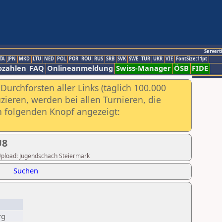
Servert
TA
JPN
MKD
LTU
NED
POL
POR
ROU
RUS
SRB
SVK
SWE
TUR
UKR
VIE
FontSize:11pt
ozahlen
FAQ
Onlineanmeldung
Swiss-Manager
ÖSB
FIDE
urchforsten aller Links (täglich 100.000
ieren, werden bei allen Turnieren, die
ch folgenden Knopf angezeigt:
U8
r Upload: Jugendschach Steiermark
Suchen
rg