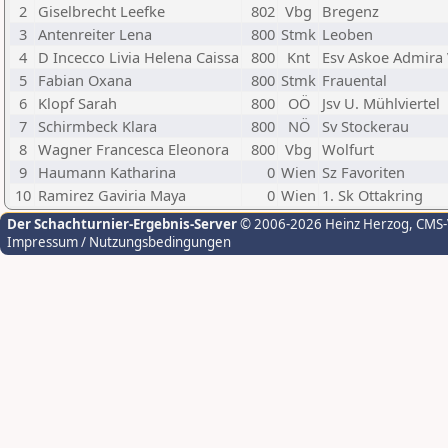
2
Giselbrecht Leefke
802
Vbg
Bregenz
3
Antenreiter Lena
800
Stmk
Leoben
4
D Incecco Livia Helena Caissa
800
Knt
Esv Askoe Admira 
5
Fabian Oxana
800
Stmk
Frauental
6
Klopf Sarah
800
OÖ
Jsv U. Mühlviertel
7
Schirmbeck Klara
800
NÖ
Sv Stockerau
8
Wagner Francesca Eleonora
800
Vbg
Wolfurt
9
Haumann Katharina
0
Wien
Sz Favoriten
10
Ramirez Gaviria Maya
0
Wien
1. Sk Ottakring
Der Schachturnier-Ergebnis-Server
© 2006-2026 Heinz Herzog
, CMS
Impressum / Nutzungsbedingungen