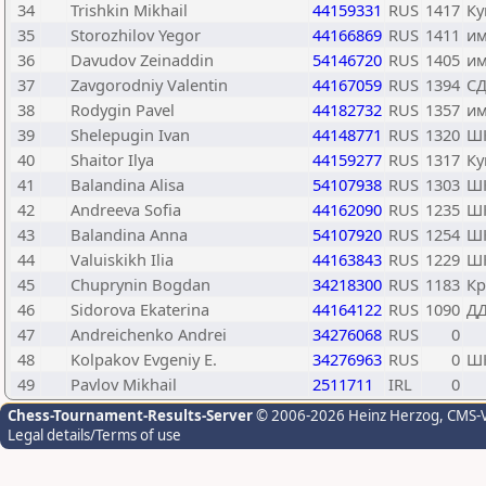
34
Trishkin Mikhail
44159331
RUS
1417
Ку
35
Storozhilov Yegor
44166869
RUS
1411
им
36
Davudov Zeinaddin
54146720
RUS
1405
им
37
Zavgorodniy Valentin
44167059
RUS
1394
С
38
Rodygin Pavel
44182732
RUS
1357
им
39
Shelepugin Ivan
44148771
RUS
1320
Ш
40
Shaitor Ilya
44159277
RUS
1317
Ку
41
Balandina Alisa
54107938
RUS
1303
Ш
42
Andreeva Sofia
44162090
RUS
1235
Ш
43
Balandina Anna
54107920
RUS
1254
Ш
44
Valuiskikh Ilia
44163843
RUS
1229
Ш
45
Chuprynin Bogdan
34218300
RUS
1183
Кр
46
Sidorova Ekaterina
44164122
RUS
1090
ДД
47
Andreichenko Andrei
34276068
RUS
0
48
Kolpakov Evgeniy E.
34276963
RUS
0
Ш
49
Pavlov Mikhail
2511711
IRL
0
Chess-Tournament-Results-Server
© 2006-2026 Heinz Herzog
, CMS-
Legal details/Terms of use