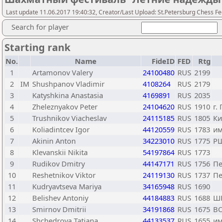
Last update 11.06.2017 19:40:32, Creator/Last Upload: St.Petersburg Chess F
Search for player
Starting rank
No.
Name
FideID
FED
Rtg
1
Artamonov Valery
24100480
RUS
2199
2
IM
Shushpanov Vladimir
4108264
RUS
2179
3
Katyshkina Anastasia
4169891
RUS
2035
4
Zheleznyakov Peter
24104620
RUS
1910
г.
5
Trushnikov Viacheslav
24115185
RUS
1805
Ки
6
Koliadintcev Igor
44120559
RUS
1783
им
7
Akinin Anton
34223010
RUS
1775
Р
8
Klevanskii Nikita
54197864
RUS
1773
9
Rudikov Dmitry
44147171
RUS
1756
Пе
10
Reshetnikov Viktor
24119130
RUS
1737
Пе
11
Kudryavtseva Mariya
34165948
RUS
1690
12
Belishev Antoniy
44184883
RUS
1688
Ш
13
Smirnov Dmitrii
34191868
RUS
1675
В
14
Shchedrova Tatiana
44133537
RUS
1655
им