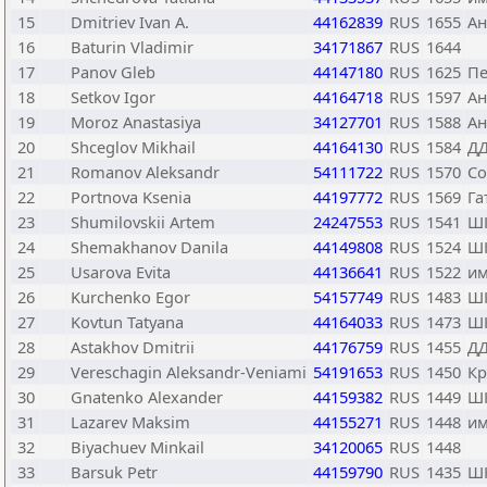
15
Dmitriev Ivan A.
44162839
RUS
1655
Ан
16
Baturin Vladimir
34171867
RUS
1644
17
Panov Gleb
44147180
RUS
1625
Пе
18
Setkov Igor
44164718
RUS
1597
Ан
19
Moroz Anastasiya
34127701
RUS
1588
Ан
20
Shceglov Mikhail
44164130
RUS
1584
ДД
21
Romanov Aleksandr
54111722
RUS
1570
Со
22
Portnova Ksenia
44197772
RUS
1569
Га
23
Shumilovskii Artem
24247553
RUS
1541
Ш
24
Shemakhanov Danila
44149808
RUS
1524
Ш
25
Usarova Evita
44136641
RUS
1522
им
26
Kurchenko Egor
54157749
RUS
1483
Ш
27
Kovtun Tatyana
44164033
RUS
1473
Ш
28
Astakhov Dmitrii
44176759
RUS
1455
ДД
29
Vereschagin Aleksandr-Veniami
54191653
RUS
1450
Кр
30
Gnatenko Alexander
44159382
RUS
1449
Ш
31
Lazarev Maksim
44155271
RUS
1448
им
32
Biyachuev Minkail
34120065
RUS
1448
33
Barsuk Petr
44159790
RUS
1435
Ш