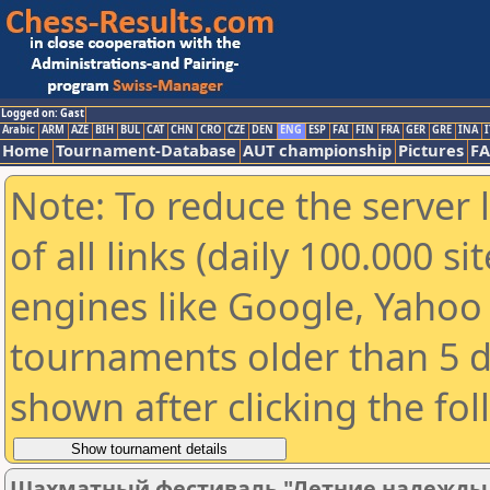
Logged on: Gast
Arabic
ARM
AZE
BIH
BUL
CAT
CHN
CRO
CZE
DEN
ENG
ESP
FAI
FIN
FRA
GER
GRE
INA
I
Home
Tournament-Database
AUT championship
Pictures
F
Note: To reduce the server 
of all links (daily 100.000 s
engines like Google, Yahoo a
tournaments older than 5 d
shown after clicking the fo
Шахматный фестиваль "Летние надежды - 