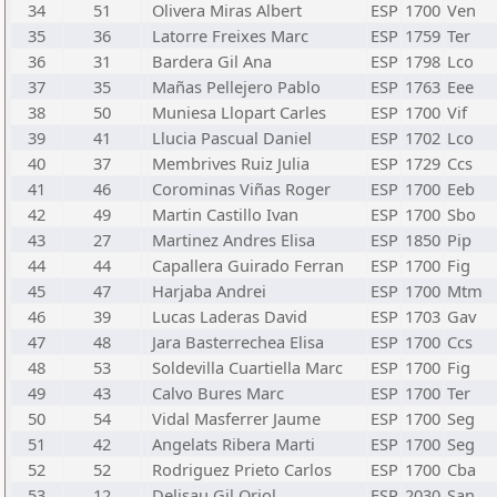
34
51
Olivera Miras Albert
ESP
1700
Ven
35
36
Latorre Freixes Marc
ESP
1759
Ter
36
31
Bardera Gil Ana
ESP
1798
Lco
37
35
Mañas Pellejero Pablo
ESP
1763
Eee
38
50
Muniesa Llopart Carles
ESP
1700
Vif
39
41
Llucia Pascual Daniel
ESP
1702
Lco
40
37
Membrives Ruiz Julia
ESP
1729
Ccs
41
46
Corominas Viñas Roger
ESP
1700
Eeb
42
49
Martin Castillo Ivan
ESP
1700
Sbo
43
27
Martinez Andres Elisa
ESP
1850
Pip
44
44
Capallera Guirado Ferran
ESP
1700
Fig
45
47
Harjaba Andrei
ESP
1700
Mtm
46
39
Lucas Laderas David
ESP
1703
Gav
47
48
Jara Basterrechea Elisa
ESP
1700
Ccs
48
53
Soldevilla Cuartiella Marc
ESP
1700
Fig
49
43
Calvo Bures Marc
ESP
1700
Ter
50
54
Vidal Masferrer Jaume
ESP
1700
Seg
51
42
Angelats Ribera Marti
ESP
1700
Seg
52
52
Rodriguez Prieto Carlos
ESP
1700
Cba
53
12
Delisau Gil Oriol
ESP
2030
San