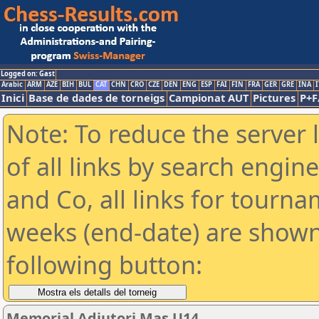
Logged on: Gast
Arabic
ARM
AZE
BIH
BUL
CAT
CHN
CRO
CZE
DEN
ENG
ESP
FAI
FIN
FRA
GER
GRE
INA
I
Inici
Base de dades de torneigs
Campionat AUT
Pictures
P+F
Note: To reduce the server 
of all links by search engin
and Co, all links for tourn
weeks (end-date) are shown 
following button:
Memorial Adjutori Mas U14