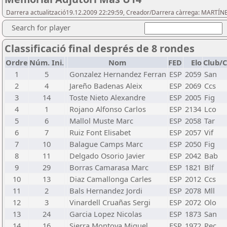
Darrera actualització19.12.2009 22:29:59, Creador/Darrera càrrega: MART
Search for player
Classificació final després de 8 rondes
Ordre
Núm. Ini.
Nom
FED
Elo
Club/C
1
5
Gonzalez Hernandez Ferran
ESP
2059
San
2
4
Jareño Badenas Aleix
ESP
2069
Ccs
3
14
Toste Nieto Alexandre
ESP
2005
Fig
4
1
Rojano Alfonso Carlos
ESP
2134
Lco
5
6
Mallol Muste Marc
ESP
2058
Tar
6
7
Ruiz Font Elisabet
ESP
2057
Vif
7
10
Balague Camps Marc
ESP
2050
Fig
8
11
Delgado Osorio Javier
ESP
2042
Bab
9
29
Borras Camarasa Marc
ESP
1821
Blf
10
13
Diaz Camallonga Carles
ESP
2012
Ccs
11
2
Bals Hernandez Jordi
ESP
2078
Mll
12
3
Vinardell Cruañas Sergi
ESP
2072
Olo
13
24
Garcia Lopez Nicolas
ESP
1873
San
14
16
Sierra Montoya Miquel
ESP
1972
Pec