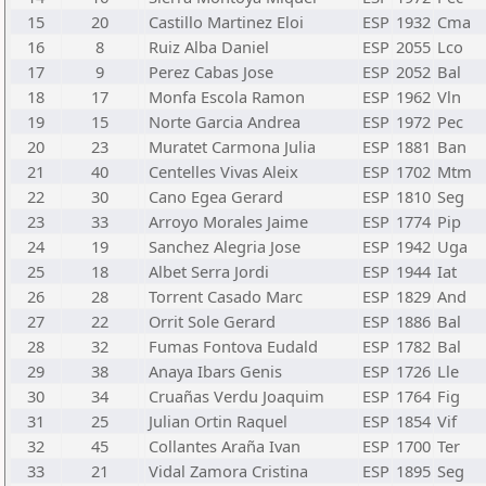
15
20
Castillo Martinez Eloi
ESP
1932
Cma
16
8
Ruiz Alba Daniel
ESP
2055
Lco
17
9
Perez Cabas Jose
ESP
2052
Bal
18
17
Monfa Escola Ramon
ESP
1962
Vln
19
15
Norte Garcia Andrea
ESP
1972
Pec
20
23
Muratet Carmona Julia
ESP
1881
Ban
21
40
Centelles Vivas Aleix
ESP
1702
Mtm
22
30
Cano Egea Gerard
ESP
1810
Seg
23
33
Arroyo Morales Jaime
ESP
1774
Pip
24
19
Sanchez Alegria Jose
ESP
1942
Uga
25
18
Albet Serra Jordi
ESP
1944
Iat
26
28
Torrent Casado Marc
ESP
1829
And
27
22
Orrit Sole Gerard
ESP
1886
Bal
28
32
Fumas Fontova Eudald
ESP
1782
Bal
29
38
Anaya Ibars Genis
ESP
1726
Lle
30
34
Cruañas Verdu Joaquim
ESP
1764
Fig
31
25
Julian Ortin Raquel
ESP
1854
Vif
32
45
Collantes Araña Ivan
ESP
1700
Ter
33
21
Vidal Zamora Cristina
ESP
1895
Seg