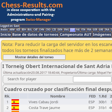
Logged on: Gast
Arabic
ARM
AZE
BIH
BUL
CAT
CHN
CRO
CZE
DEN
ENG
ESP
FAI
FIN
FRA
GER
GRE
INA
I
Inicio
Base de datos de torneos
Campeonato AUT
Imágenes
Nota: Para reducir la carga del servidor en los esc
todos los torneos finalizados hace más de 2 semanas
I Torneig Obert Internacional de Sant Adria
Última actualización20.08.2017 18:40:44, Propietario/Última carga: Miquel F
Search for player
Cuadro cruzado por clasificación final desp
Rk.
Nombre
FED
1.Rd
2
1
Vives Cabau Jordi
ESP
30b1
2
Costa Trave Jaume
ESP
31b1
4