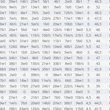
1b0
39w1
14b1
25w1
5b1
4b1
2w0
8b1
7
46,5
1b½
9w½
2b1
13w1
8b1
3w0
1b0
12w1
6
52
2w1
18b1
8w1
7b½
3w0
1w0
12b½
10w1
6
48,5
0b1
7w½
9b½
2w0
22b½
27b1
17w1
19b1
6
47,5
3w1
6b½
21w1
5w½
1b0
20w1
10b0
13w1
6
46,5
7b1
26w1
5b0
1w1
4w0
12b½
14b1
3w0
5,5
46
2w½
4b½
6w½
11b½
10b½
17w½
15w½
21b1
5,5
44,5
6w0
47b1
31w1
26b1
9w½
11b1
7w1
5b0
5,5
44
4w½
12b0
46w+
9w½
17b½
10w0
40b1
22w1
5,5
42
9b½
11w1
1b0
22w½
13b1
8w½
5w½
4b0
5
48,5
6w½
34b1
15w1
4b0
12w0
39b1
23w1
7b0
5
47
1w1
38b1
3w0
15b½
21w1
33b1
8w0
18b½
5
43
6b0
24w1
13b0
14w½
35b1
22w½
9b½
20w½
5
42,5
3b½
2w0
-0
39b½
-0
38w1
41b1
36w1
5
40
7b1
48b1
18w1
33b0
11w½
9b½
6b0
26w1
5
39
5b1
5w0
17b0
27w0
24b1
28w1
22b½
14w½
5
39
9b1
33b0
-0
43w1
38b1
40w1
20b1
6w0
5
35
-0
27w1
-0
21b1
23w1
7b0
19w0
15b½
4,5
46
9w1
1w½
7b0
20w0
14b0
37w1
36b1
9w0
4,5
44,5
5b0
29b1
33w½
12b½
6w½
15b½
18w½
11b0
4,5
41,5