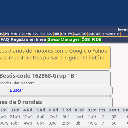
Servert
TA
JPN
MKD
LTU
NED
POL
POR
ROU
RUS
SRB
SVK
SWE
TUR
UKR
VIE
FontSize:11pt
FAQ
Registro en línea
Swiss-Manager
ÖSB
FIDE
aneos diarios de motores como Google o Yahoo,
 se muestran tras pulsar el siguiente botón:
 Besós-code 162868-Grup "B"
ernandez-Diaz Mascort
Buscar
ués de 9 rondas
.Rd
3.Rd
4.Rd
5.Rd
6.Rd
7.Rd
8.Rd
9.Rd
Pts.
Des 1
De
3w1
21b½
12w1
8b0
7w1
5b1
4w1
2b½
7
52
6w½
16b1
4w0
6b1
33w1
25b1
3b1
1w½
7
50