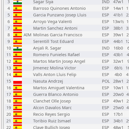
3
Sagar Siya
IND
47w1
4
Barroso Quinones Antonio
ESP
14w1
1
5
Garcia Punzano Josep Lluis
ESP
41b1
2
6
Arroyo Vega Valenti
ESP
13w½
1
7
Martin Sanchez Antoni
ESP
38b1
3
8
AIM
Molinas Garcia Francisco
ESP
39w1
2
9
Serentill Tost Eduard
ESP
44b1
1
10
Anjali R. Sagar
IND
16b0
11
Romero Funieles Rafael
ESP
43b1
12
Martos Martin Josep Angel
ESP
32w1
13
Jimenez Molina Victor
ESP
6b½
1
14
Valls Anton Lluis Felip
ESP
4b0
4
15
Nasuta Andrzej
POL
28w1
2
16
Martos Amiguet Valentina
ESP
10w1
1
17
Guerra Blanco Antonio
ESP
20w0
4
18
Clanchet Olle Josep
ESP
49w1
2
19
Alcon Davalos Marc
ESP
25w0
4
20
Recio Reyes Sergio
ESP
17b1
21
Toribio Ruiz Ismael
ESP
34b1
2
22
Clave Bullich Josep
ESP
48w1