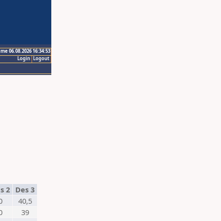
ime 06.08.2026 16:34:53
Login
Logout
s 2
Des 3
0
40,5
0
39