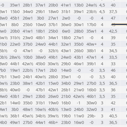
-0
35w1
28b1
37w1
20b0
41w1
13b0
24w½
4,5
40
3w1
15b0
34w0
29b1
18w0
31b1
39w1
23b½
4,5
37,5
8w0
45b1
26w1
3b0
27w1
2w0
-0
-0
4
47
5w1
8b0
25b0
10w0
37b1
36w0
30w1
17b0
4
43
8w0
20b0
41w1
18b1
25b0
6w0
28b0
35w1
4
42,5
6w½
31b½
23w0
48b1
34w1
18b0
27w1
-0
4
39
1b0
22w0
37b0
24w0
44b1
32w1
35b0
40w+
4
35
5b½
-0
47w1
-0
32b½
43w1
26b0
38b1
4
34,5
0b½
28w½
10b0
38w0
49b1
24w0
43b1
47w1
4
33,5
8w0
44b1
42w½
45b0
30w½
29b0
46w1
39b1
4
33
7b0
19w1
22b½
17w1
2b0
14w0
-0
-0
3,5
46
7b1
13w0
24b1
40w½
28b0
35w1
-0
-0
3,5
40
0w½
23b0
38w1
42b1
15w0
34b0
29w1
27b0
3,5
36,5
8b½
40w0
-0
47b1
42w1
26b1
21w0
16b0
3,5
36
4w0
43b1
29w1
23b0
26w0
21b0
42w½
46b1
3,5
35
2b1
14w0
35b0
31b1
19w0
16b0
-1
30w0
3
42
4w1
3b0
48w1
16w½
40b½
13w0
24b0
32w0
3
41
1w½
36b1
45w½
34b½
39w½
19b0
11w0
29b-
3
40,5
4b0
49w1
27b0
44w1
46b+
23b0
16w0
-0
3
36,5