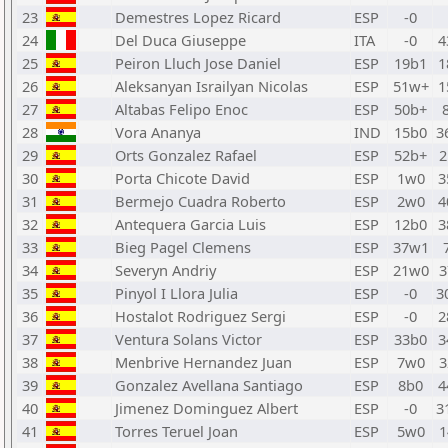
23
Demestres Lopez Ricard
ESP
-0
24
Del Duca Giuseppe
ITA
-0
4
25
Peiron Lluch Jose Daniel
ESP
19b1
1
26
Aleksanyan Israilyan Nicolas
ESP
51w+
1
27
Altabas Felipo Enoc
ESP
50b+
28
Vora Ananya
IND
15b0
3
29
Orts Gonzalez Rafael
ESP
52b+
2
30
Porta Chicote David
ESP
1w0
3
31
Bermejo Cuadra Roberto
ESP
2w0
4
32
Antequera Garcia Luis
ESP
12b0
3
33
Bieg Pagel Clemens
ESP
37w1
34
Severyn Andriy
ESP
21w0
3
35
Pinyol I Llora Julia
ESP
-0
3
36
Hostalot Rodriguez Sergi
ESP
-0
2
37
Ventura Solans Victor
ESP
33b0
3
38
Menbrive Hernandez Juan
ESP
7w0
3
39
Gonzalez Avellana Santiago
ESP
8b0
4
40
Jimenez Dominguez Albert
ESP
-0
3
41
Torres Teruel Joan
ESP
5w0
1