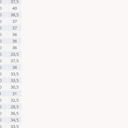
0
37,5
0
40
0
38,5
0
37
0
37
0
36
0
36
0
36
0
33,5
0
37,5
0
38
0
33,5
0
33,5
0
30,5
1
31
0
32,5
0
28,5
0
36,5
0
34,5
0
33,5