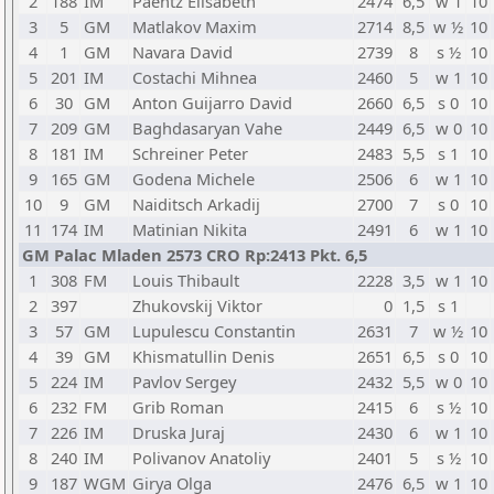
2
188
IM
Paehtz Elisabeth
2474
6,5
w 1
10
3
5
GM
Matlakov Maxim
2714
8,5
w ½
10
4
1
GM
Navara David
2739
8
s ½
10
5
201
IM
Costachi Mihnea
2460
5
w 1
10
6
30
GM
Anton Guijarro David
2660
6,5
s 0
10
7
209
GM
Baghdasaryan Vahe
2449
6,5
w 0
10
8
181
IM
Schreiner Peter
2483
5,5
s 1
10
9
165
GM
Godena Michele
2506
6
w 1
10
10
9
GM
Naiditsch Arkadij
2700
7
s 0
10
11
174
IM
Matinian Nikita
2491
6
w 1
10
GM Palac Mladen 2573 CRO Rp:2413 Pkt. 6,5
1
308
FM
Louis Thibault
2228
3,5
w 1
10
2
397
Zhukovskij Viktor
0
1,5
s 1
3
57
GM
Lupulescu Constantin
2631
7
w ½
10
4
39
GM
Khismatullin Denis
2651
6,5
s 0
10
5
224
IM
Pavlov Sergey
2432
5,5
w 0
10
6
232
FM
Grib Roman
2415
6
s ½
10
7
226
IM
Druska Juraj
2430
6
w 1
10
8
240
IM
Polivanov Anatoliy
2401
5
s ½
10
9
187
WGM
Girya Olga
2476
6,5
w 1
10