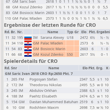
67
GM
Saric Ivan
2618
1
0
1
1
1
½
½
½
0
1
½
7
68
GM
Kozul Zdenko
2617
1
½
1
1
½
½
½
½
0
0
0
5,5
83
GM
Bosiocic Marin
2603
1
1
½
½
1
0
0
1
1
0
1
7
110
GM
Palac Mladen
2573
1
1
½
0
0
½
1
½
1
½
½
6,5
Ergebnisse der letzten Runde für CRO
Rd.
Br.
Nr.
Name
Typ
Gr
Elo
Pkt.
Ergebn
11
32
195
IM
Sarana Alexey
U18
2472
6½
½ - ½
11
34
110
GM
Palac Mladen
2573
6
½ - ½
11
54
83
GM
Bosiocic Marin
2603
6
1 - 0
11
66
68
GM
Kozul Zdenko
S50
2617
5½
0 - 1
Spielerdetails für CRO
Rd.
Snr
Name
Elo
Pkt.
Erg.
K
GM Saric Ivan 2618 CRO Rp:2650 Pkt. 7
1
265
FM
Pogosyan Stefan
2347
5,5
s 1
10
2
172
IM
Theodorou Nikolas
2495
5,5
w 0
10
3
245
IM
Abdulov Orkhan
2388
6,5
s 1
10
4
188
IM
Paehtz Elisabeth
2474
6,5
w 1
10
5
154
GM
Dastan Muhammed Batuhan
2519
6
s 1
10
6
10
GM
Rodshtein Maxim
2698
7,5
w ½
10