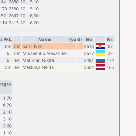
44
2650
10
5,10
179
2580
10
-5,10
52
2647
10
6,90
114
2413
10
-6,20
is
Pkt.
Name
Typ
Gr
Elo
Nr.
6½
GM
Saric Ivan
2618
67
6
GM
Moiseenko Alexander
2677
23
6
IM
Matinian Nikita
2491
174
5½
IM
Meskovs Nikita
2504
166
rtg+/-
1,70
-6,70
2,10
3,10
3,60
1,10