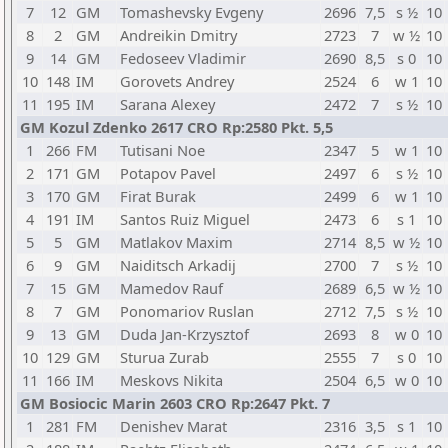
7
12
GM
Tomashevsky Evgeny
2696
7,5
s ½
10
8
2
GM
Andreikin Dmitry
2723
7
w ½
10
9
14
GM
Fedoseev Vladimir
2690
8,5
s 0
10
10
148
IM
Gorovets Andrey
2524
6
w 1
10
11
195
IM
Sarana Alexey
2472
7
s ½
10
GM Kozul Zdenko 2617 CRO Rp:2580 Pkt. 5,5
1
266
FM
Tutisani Noe
2347
5
w 1
10
2
171
GM
Potapov Pavel
2497
6
s ½
10
3
170
GM
Firat Burak
2499
6
w 1
10
4
191
IM
Santos Ruiz Miguel
2473
6
s 1
10
5
5
GM
Matlakov Maxim
2714
8,5
w ½
10
6
9
GM
Naiditsch Arkadij
2700
7
s ½
10
7
15
GM
Mamedov Rauf
2689
6,5
w ½
10
8
7
GM
Ponomariov Ruslan
2712
7,5
s ½
10
9
13
GM
Duda Jan-Krzysztof
2693
8
w 0
10
10
129
GM
Sturua Zurab
2555
7
s 0
10
11
166
IM
Meskovs Nikita
2504
6,5
w 0
10
GM Bosiocic Marin 2603 CRO Rp:2647 Pkt. 7
1
281
FM
Denishev Marat
2316
3,5
s 1
10