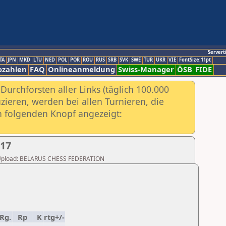
Servert
TA
JPN
MKD
LTU
NED
POL
POR
ROU
RUS
SRB
SVK
SWE
TUR
UKR
VIE
FontSize:11pt
ozahlen
FAQ
Onlineanmeldung
Swiss-Manager
ÖSB
FIDE
urchforsten aller Links (täglich 100.000
ieren, werden bei allen Turnieren, die
ch folgenden Knopf angezeigt:
017
ter Upload: BELARUS CHESS FEDERATION
Rg.
Rp
K
rtg+/-