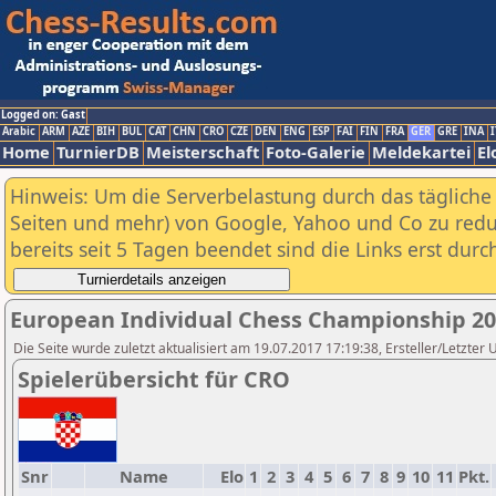
Logged on: Gast
Arabic
ARM
AZE
BIH
BUL
CAT
CHN
CRO
CZE
DEN
ENG
ESP
FAI
FIN
FRA
GER
GRE
INA
I
Home
TurnierDB
Meisterschaft
Foto-Galerie
Meldekartei
El
Hinweis: Um die Serverbelastung durch das tägliche D
Seiten und mehr) von Google, Yahoo und Co zu reduz
bereits seit 5 Tagen beendet sind die Links erst dur
European Individual Chess Championship 2
Die Seite wurde zuletzt aktualisiert am 19.07.2017 17:19:38, Ersteller/Letz
Spielerübersicht für CRO
Snr
Name
Elo
1
2
3
4
5
6
7
8
9
10
11
Pkt.