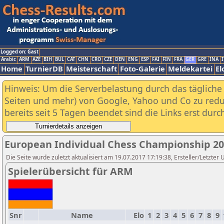
Logged on: Gast
Arabic
ARM
AZE
BIH
BUL
CAT
CHN
CRO
CZE
DEN
ENG
ESP
FAI
FIN
FRA
GER
GRE
INA
I
Home
TurnierDB
Meisterschaft
Foto-Galerie
Meldekartei
El
Hinweis: Um die Serverbelastung durch das tägliche D
Seiten und mehr) von Google, Yahoo und Co zu reduz
bereits seit 5 Tagen beendet sind die Links erst dur
European Individual Chess Championship 2
Die Seite wurde zuletzt aktualisiert am 19.07.2017 17:19:38, Ersteller/Letz
Spielerübersicht für ARM
Snr
Name
Elo
1
2
3
4
5
6
7
8
9