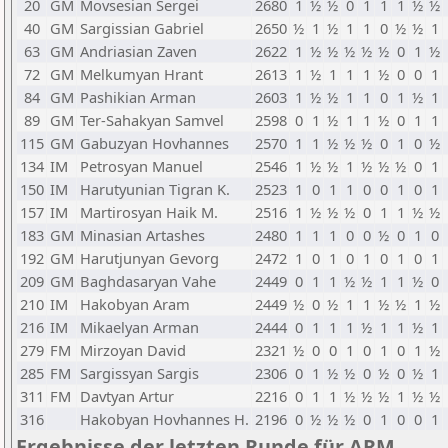
20
GM
Movsesian Sergei
2680
1
½
½
0
1
1
1
½
½
40
GM
Sargissian Gabriel
2650
½
1
½
1
1
0
½
½
1
63
GM
Andriasian Zaven
2622
1
½
½
½
½
½
0
1
½
72
GM
Melkumyan Hrant
2613
1
½
1
1
1
½
0
0
1
84
GM
Pashikian Arman
2603
1
½
½
1
1
0
1
½
1
89
GM
Ter-Sahakyan Samvel
2598
0
1
½
1
1
½
0
1
1
115
GM
Gabuzyan Hovhannes
2570
1
1
½
½
½
0
1
0
½
134
IM
Petrosyan Manuel
2546
1
½
½
1
½
½
½
0
1
150
IM
Harutyunian Tigran K.
2523
1
0
1
1
0
0
1
0
1
157
IM
Martirosyan Haik M.
2516
1
½
½
½
0
1
1
½
½
183
GM
Minasian Artashes
2480
1
1
1
0
0
½
0
1
0
192
GM
Harutjunyan Gevorg
2472
1
0
1
0
1
0
1
0
1
209
GM
Baghdasaryan Vahe
2449
0
1
1
½
½
1
1
½
0
210
IM
Hakobyan Aram
2449
½
0
½
1
1
½
½
1
½
216
IM
Mikaelyan Arman
2444
0
1
1
1
½
1
1
½
1
279
FM
Mirzoyan David
2321
½
0
0
1
0
1
0
1
½
285
FM
Sargissyan Sargis
2306
0
1
½
½
0
½
0
½
1
311
FM
Davtyan Artur
2216
0
1
1
½
½
½
1
½
½
316
Hakobyan Hovhannes H.
2196
0
½
½
½
0
1
0
0
1
Ergebnisse der letzten Runde für ARM