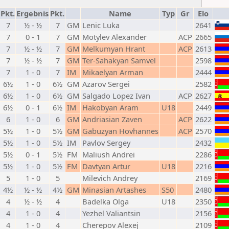
Pkt.
Ergebnis
Pkt.
Name
Typ
Gr
Elo
7
½ - ½
7
GM
Lenic Luka
2641
7
0 - 1
7
GM
Motylev Alexander
ACP
2665
7
½ - ½
7
GM
Melkumyan Hrant
ACP
2613
7
½ - ½
7
GM
Ter-Sahakyan Samvel
2598
7
1 - 0
7
IM
Mikaelyan Arman
2444
6½
1 - 0
6½
GM
Azarov Sergei
2582
6½
1 - 0
6½
GM
Salgado Lopez Ivan
ACP
2627
6½
0 - 1
6½
IM
Hakobyan Aram
U18
2449
6
1 - 0
6
GM
Andriasian Zaven
ACP
2622
5½
1 - 0
5½
GM
Gabuzyan Hovhannes
ACP
2570
5½
1 - 0
5½
IM
Pavlov Sergey
2432
5½
0 - 1
5½
FM
Maliush Andrei
2286
5½
1 - 0
5½
FM
Davtyan Artur
U18
2216
5
1 - 0
5
Milevich Andrey
2169
4½
½ - ½
4½
GM
Minasian Artashes
S50
2480
4
½ - ½
4
Badelka Olga
U18
2350
4
1 - 0
4
Yezhel Valiantsin
2156
4
1 - 0
4
Cherepov Alexej
2109