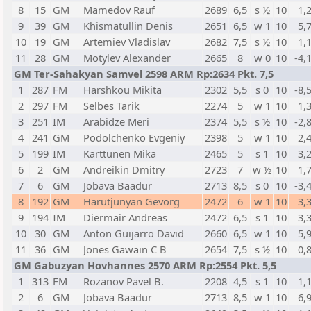
8
15
GM
Mamedov Rauf
2689
6,5
s ½
10
1,
9
39
GM
Khismatullin Denis
2651
6,5
w 1
10
5,
10
19
GM
Artemiev Vladislav
2682
7,5
s ½
10
1,
11
28
GM
Motylev Alexander
2665
8
w 0
10
-4,
GM Ter-Sahakyan Samvel 2598 ARM Rp:2634 Pkt. 7,5
1
287
FM
Harshkou Mikita
2302
5,5
s 0
10
-8,
2
297
FM
Selbes Tarik
2274
5
w 1
10
1,
3
251
IM
Arabidze Meri
2374
5,5
s ½
10
-2,
4
241
GM
Podolchenko Evgeniy
2398
5
w 1
10
2,
5
199
IM
Karttunen Mika
2465
5
s 1
10
3,
6
2
GM
Andreikin Dmitry
2723
7
w ½
10
1,
7
6
GM
Jobava Baadur
2713
8,5
s 0
10
-3,
8
192
GM
Harutjunyan Gevorg
2472
6
w 1
10
3,
9
194
IM
Diermair Andreas
2472
6,5
s 1
10
3,
10
30
GM
Anton Guijarro David
2660
6,5
w 1
10
5,
11
36
GM
Jones Gawain C B
2654
7,5
s ½
10
0,
GM Gabuzyan Hovhannes 2570 ARM Rp:2554 Pkt. 5,5
1
313
FM
Rozanov Pavel B.
2208
4,5
s 1
10
1,
2
6
GM
Jobava Baadur
2713
8,5
w 1
10
6,