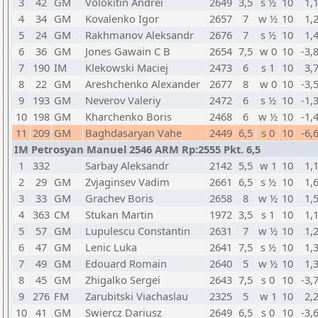
3
42
GM
Volokitin Andrei
2649
3,5
s ½
10
1,
4
34
GM
Kovalenko Igor
2657
7
w ½
10
1,
5
24
GM
Rakhmanov Aleksandr
2676
7
s ½
10
1,
6
36
GM
Jones Gawain C B
2654
7,5
w 0
10
-3,
7
190
IM
Klekowski Maciej
2473
6
s 1
10
3,
8
22
GM
Areshchenko Alexander
2677
8
w 0
10
-3,
9
193
GM
Neverov Valeriy
2472
6
s ½
10
-1,
10
198
GM
Kharchenko Boris
2468
6
w ½
10
-1,
11
209
GM
Baghdasaryan Vahe
2449
6,5
s 0
10
-6,
IM Petrosyan Manuel 2546 ARM Rp:2555 Pkt. 6,5
1
332
Sarbay Aleksandr
2142
5,5
w 1
10
1,
2
29
GM
Zvjaginsev Vadim
2661
6,5
s ½
10
1,
3
33
GM
Grachev Boris
2658
8
w ½
10
1,
4
363
CM
Stukan Martin
1972
3,5
s 1
10
1,
5
57
GM
Lupulescu Constantin
2631
7
w ½
10
1,
6
47
GM
Lenic Luka
2641
7,5
s ½
10
1,
7
49
GM
Edouard Romain
2640
5
w ½
10
1,
8
45
GM
Zhigalko Sergei
2643
7,5
s 0
10
-3,
9
276
FM
Zarubitski Viachaslau
2325
5
w 1
10
2,
10
41
GM
Swiercz Dariusz
2649
6,5
s 0
10
-3,