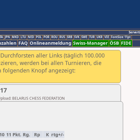
Servert
TA
JPN
MKD
LTU
NED
POL
POR
ROU
RUS
SRB
SVK
SWE
TUR
UKR
VIE
FontSize:11pt
ozahlen
FAQ
Onlineanmeldung
Swiss-Manager
ÖSB
FIDE
urchforsten aller Links (täglich 100.000
ieren, werden bei allen Turnieren, die
ch folgenden Knopf angezeigt:
017
ter Upload: BELARUS CHESS FEDERATION
10
11
Pkt.
Rg.
Rp
K
rtg+/-