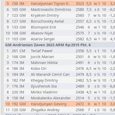
5
150
IM
Harutyunian Tigran K.
2523
5,5
w 1
10
3,
6
105
GM
Mastrovasilis Dimitrios
2580
7,5
s 0
10
-6,
7
123
GM
Kryakvin Dmitry
2560
7
w ½
10
-1,
8
127
GM
Boruchovsky Avital
2557
6,5
s ½
10
-1,
9
133
GM
Blomqvist Erik
2546
6
w 1
10
3,
10
108
GM
Abasov Nijat
2575
7
s ½
10
-1,
11
103
GM
Azarov Sergei
2582
6,5
w 1
10
4,
GM Andriasian Zaven 2622 ARM Rp:2515 Pkt. 6
1
261
CM
Teclaf Pawel
2358
5,5
s 1
10
1,
2
168
GM
Jurcik Marian
2501
6
w ½
10
-1,
3
174
IM
Matinian Nikita
2491
6
s ½
10
-1,
4
186
IM
Kobo Ori
2476
6,5
w ½
10
-2,
5
184
IM
Ali Marandi Cemil Can
2479
6,5
s ½
10
-1,
6
182
FM
Khegay Dmitriy
2482
5,5
w ½
10
-1,
7
176
IM
Iljiushenok Ilia
2489
6
s 0
10
-6,
8
220
IM
Minko Vladimir
2438
4,5
w 1
10
2,
9
158
IM
Moskalenko Alexander
2514
5
s ½
10
-1,
10
192
GM
Harutjunyan Gevorg
2472
6
w 1
10
3,
11
120
GM
Zhigalko Andrey
2566
7
s 0
10
-5,