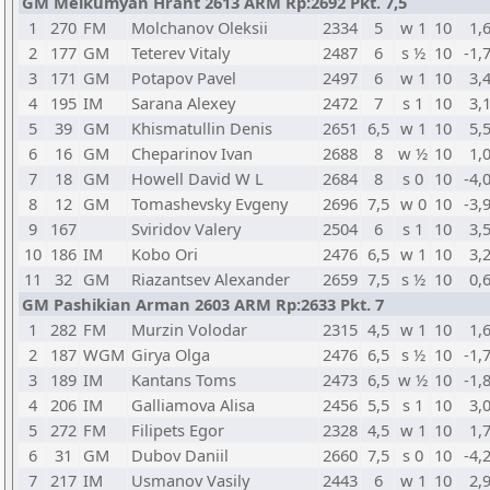
GM Melkumyan Hrant 2613 ARM Rp:2692 Pkt. 7,5
1
270
FM
Molchanov Oleksii
2334
5
w 1
10
1,
2
177
GM
Teterev Vitaly
2487
6
s ½
10
-1,
3
171
GM
Potapov Pavel
2497
6
w 1
10
3,
4
195
IM
Sarana Alexey
2472
7
s 1
10
3,
5
39
GM
Khismatullin Denis
2651
6,5
w 1
10
5,
6
16
GM
Cheparinov Ivan
2688
8
w ½
10
1,
7
18
GM
Howell David W L
2684
8
s 0
10
-4,
8
12
GM
Tomashevsky Evgeny
2696
7,5
w 0
10
-3,
9
167
Sviridov Valery
2504
6
s 1
10
3,
10
186
IM
Kobo Ori
2476
6,5
w 1
10
3,
11
32
GM
Riazantsev Alexander
2659
7,5
s ½
10
0,
GM Pashikian Arman 2603 ARM Rp:2633 Pkt. 7
1
282
FM
Murzin Volodar
2315
4,5
w 1
10
1,
2
187
WGM
Girya Olga
2476
6,5
s ½
10
-1,
3
189
IM
Kantans Toms
2473
6,5
w ½
10
-1,
4
206
IM
Galliamova Alisa
2456
5,5
s 1
10
3,
5
272
FM
Filipets Egor
2328
4,5
w 1
10
1,
6
31
GM
Dubov Daniil
2660
7,5
s 0
10
-4,
7
217
IM
Usmanov Vasily
2443
6
w 1
10
2,