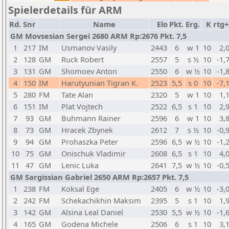
Spielerdetails für ARM
Rd.
Snr
Name
Elo
Pkt.
Erg.
K
rtg+
GM Movsesian Sergei 2680 ARM Rp:2676 Pkt. 7,5
1
217
IM
Usmanov Vasily
2443
6
w 1
10
2,
2
128
GM
Ruck Robert
2557
5
s ½
10
-1,
3
131
GM
Shomoev Anton
2550
6
w ½
10
-1,
4
150
IM
Harutyunian Tigran K.
2523
5,5
s 0
10
-7,
5
280
FM
Tate Alan
2320
5
w 1
10
1,
6
151
IM
Plat Vojtech
2522
6,5
s 1
10
2,
7
93
GM
Buhmann Rainer
2596
6
w 1
10
3,
8
73
GM
Hracek Zbynek
2612
7
s ½
10
-0,
9
94
GM
Prohaszka Peter
2596
6,5
w ½
10
-1,
10
75
GM
Onischuk Vladimir
2608
6,5
s 1
10
4,
11
47
GM
Lenic Luka
2641
7,5
w ½
10
-0,
GM Sargissian Gabriel 2650 ARM Rp:2657 Pkt. 7,5
1
238
FM
Koksal Ege
2405
6
w ½
10
-3,
2
242
FM
Schekachikhin Maksim
2395
5
s 1
10
1,
3
142
GM
Alsina Leal Daniel
2530
5,5
w ½
10
-1,
4
165
GM
Godena Michele
2506
6
s 1
10
3,