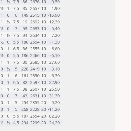
1
½
7,5
36
2676
10
0,50
½
1
7,5
35
2657
10
1,90
1
0
6
149
2515
10
-15,90
1
½
7,5
19
2692
10
12,30
½
0
7
53
2633
10
5,40
1
½
7,5
34
2634
10
7,20
½
0
5,5
180
2554
10
-1,30
0
1
6,5
86
2555
10
6,80
½
0
5,5
186
2466
10
-6,10
1
1
7,5
30
2685
10
27,60
0
½
5
228
2419
10
-3,10
0
1
6
161
2350
10
-6,30
0
1
6,5
82
2597
10
22,90
1
1
7,5
38
2607
10
26,50
0
0
7
43
2631
10
31,30
0
1
5
254
2355
20
9,20
0
1
5
268
2228
20
-11,20
0
0
5,5
187
2554
20
82,20
½
½
4,5
294
2299
20
24,20