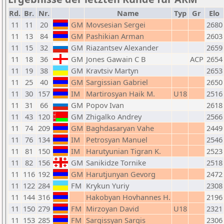
Rd.
Br.
Nr.
Name
Typ
Gr
Elo
11
11
20
GM
Movsesian Sergei
2680
11
13
84
GM
Pashikian Arman
2603
11
15
32
GM
Riazantsev Alexander
2659
11
18
36
GM
Jones Gawain C B
ACP
2654
11
19
38
GM
Kravtsiv Martyn
2653
11
25
40
GM
Sargissian Gabriel
2650
11
30
157
IM
Martirosyan Haik M.
U18
2516
11
31
66
GM
Popov Ivan
2618
11
43
120
GM
Zhigalko Andrey
2566
11
74
209
GM
Baghdasaryan Vahe
2449
11
76
134
IM
Petrosyan Manuel
2546
11
81
150
IM
Harutyunian Tigran K.
2523
11
82
156
GM
Sanikidze Tornike
2518
11
116
192
GM
Harutjunyan Gevorg
2472
11
122
284
FM
Krykun Yuriy
2308
11
144
316
Hakobyan Hovhannes H.
2196
11
150
279
FM
Mirzoyan David
U18
2321
11
153
285
FM
Sargissyan Sargis
2306