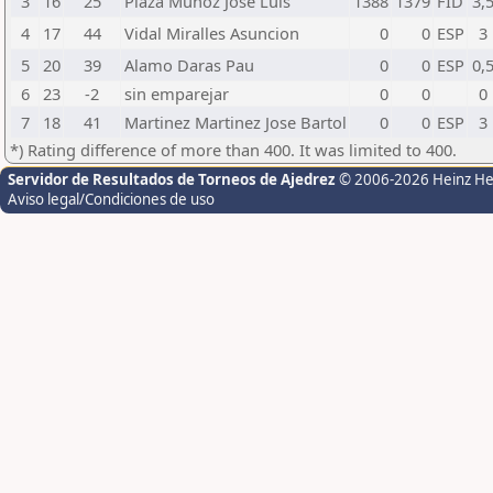
3
16
25
Plaza Munoz Jose Luis
1388
1379
FID
3,
4
17
44
Vidal Miralles Asuncion
0
0
ESP
3
5
20
39
Alamo Daras Pau
0
0
ESP
0,
6
23
-2
sin emparejar
0
0
0
7
18
41
Martinez Martinez Jose Bartol
0
0
ESP
3
*) Rating difference of more than 400. It was limited to 400.
Servidor de Resultados de Torneos de Ajedrez
© 2006-2026 Heinz H
Aviso legal/Condiciones de uso