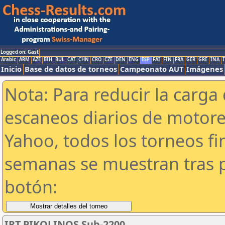
Logged on: Gast
Arabic
ARM
AZE
BIH
BUL
CAT
CHN
CRO
CZE
DEN
ENG
ESP
FAI
FIN
FRA
GER
GRE
INA
I
Inicio
Base de datos de torneos
Campeonato AUT
Imágenes
Nota: Para reducir la carga 
escaneos diarios de motor
Yahoo, todos los torneos f
semanas se muestran tras p
botón:
IRT PIKOLINOS Sub-2200