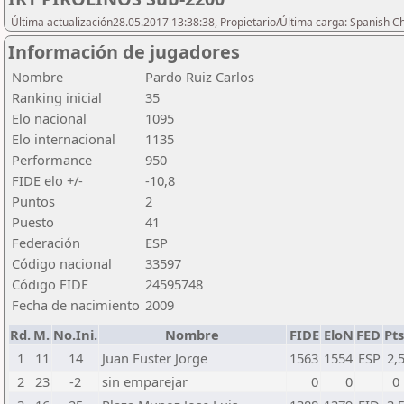
Última actualización28.05.2017 13:38:38, Propietario/Última carga: Spanish C
Información de jugadores
Nombre
Pardo Ruiz Carlos
Ranking inicial
35
Elo nacional
1095
Elo internacional
1135
Performance
950
FIDE elo +/-
-10,8
Puntos
2
Puesto
41
Federación
ESP
Código nacional
33597
Código FIDE
24595748
Fecha de nacimiento
2009
Rd.
M.
No.Ini.
Nombre
FIDE
EloN
FED
Pts
1
11
14
Juan Fuster Jorge
1563
1554
ESP
2,
2
23
-2
sin emparejar
0
0
0