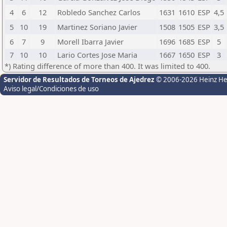
4
6
12
Robledo Sanchez Carlos
1631
1610
ESP
4,5
5
10
19
Martinez Soriano Javier
1508
1505
ESP
3,5
6
7
9
Morell Ibarra Javier
1696
1685
ESP
5
7
10
10
Lario Cortes Jose Maria
1667
1650
ESP
3
*) Rating difference of more than 400. It was limited to 400.
Servidor de Resultados de Torneos de Ajedrez
© 2006-2026 Heinz H
Aviso legal/Condiciones de uso