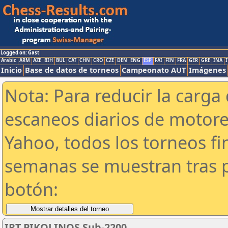
Logged on: Gast
Arabic
ARM
AZE
BIH
BUL
CAT
CHN
CRO
CZE
DEN
ENG
ESP
FAI
FIN
FRA
GER
GRE
INA
I
Inicio
Base de datos de torneos
Campeonato AUT
Imágenes
Nota: Para reducir la carga 
escaneos diarios de motor
Yahoo, todos los torneos f
semanas se muestran tras p
botón:
IRT PIKOLINOS Sub-2200