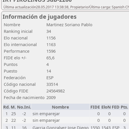
Última actualización28.05.2017 13:38:38, Propietario/Última carga: Spanish C
Información de jugadores
Nombre
Martinez Soriano Pablo
Ranking inicial
34
Elo nacional
1156
Elo internacional
1163
Performance
1596
FIDE elo +/-
65,6
Puntos
4
Puesto
14
Federación
ESP
Código nacional
33514
Código FIDE
24564982
Fecha de nacimiento
2009
Rd.
M.
No.Ini.
Nombre
FIDE
EloN
FED
Pts.
1
25
-2
sin emparejar
0
0
0
2
22
-2
sin emparejar
0
0
0
3
11
16
Garcia Gonzalvez Jose Diego
1550
1543
ESP
3