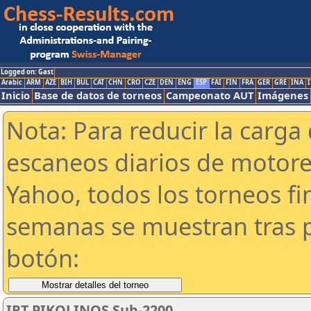
Logged on: Gast
Arabic
ARM
AZE
BIH
BUL
CAT
CHN
CRO
CZE
DEN
ENG
ESP
FAI
FIN
FRA
GER
GRE
INA
I
Inicio
Base de datos de torneos
Campeonato AUT
Imágenes
Nota: Para reducir la carga 
escaneos diarios de motor
Yahoo, todos los torneos f
semanas se muestran tras p
botón:
IRT PIKOLINOS Sub-2200