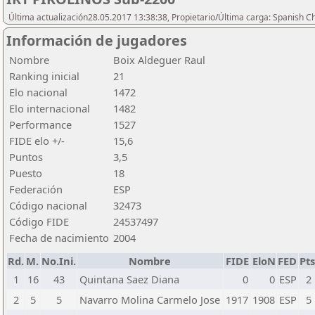
Última actualización28.05.2017 13:38:38, Propietario/Última carga: Spanish C
Información de jugadores
Nombre
Boix Aldeguer Raul
Ranking inicial
21
Elo nacional
1472
Elo internacional
1482
Performance
1527
FIDE elo +/-
15,6
Puntos
3,5
Puesto
18
Federación
ESP
Código nacional
32473
Código FIDE
24537497
Fecha de nacimiento
2004
Rd.
M.
No.Ini.
Nombre
FIDE
EloN
FED
Pts
1
16
43
Quintana Saez Diana
0
0
ESP
2
2
5
5
Navarro Molina Carmelo Jose
1917
1908
ESP
5