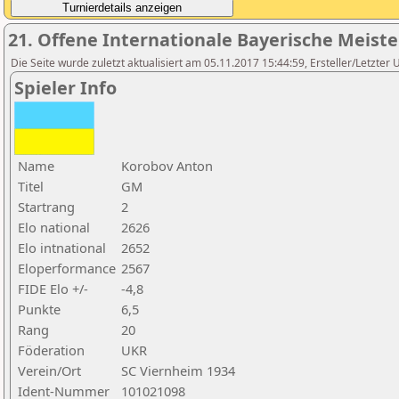
21. Offene Internationale Bayerische Meist
Die Seite wurde zuletzt aktualisiert am 05.11.2017 15:44:59, Ersteller/Letzter 
Spieler Info
Name
Korobov Anton
Titel
GM
Startrang
2
Elo national
2626
Elo intnational
2652
Eloperformance
2567
FIDE Elo +/-
-4,8
Punkte
6,5
Rang
20
Föderation
UKR
Verein/Ort
SC Viernheim 1934
Ident-Nummer
101021098