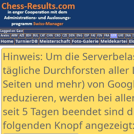
Logged on: Gast
Arabic
ARM
AZE
BIH
BUL
CAT
CHN
CRO
CZE
DEN
ENG
ESP
FAI
FIN
FRA
GER
GRE
INA
I
Home
TurnierDB
Meisterschaft
Foto-Galerie
Meldekartei
El
Hinweis: Um die Serverbela
tägliche Durchforsten aller 
Seiten und mehr) von Goog
reduzieren, werden bei alle
seit 5 Tagen beendet sind d
folgenden Knopf angezeigt