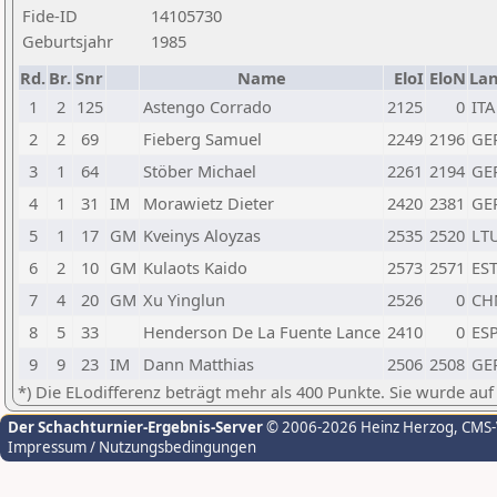
Fide-ID
14105730
Geburtsjahr
1985
Rd.
Br.
Snr
Name
EloI
EloN
La
1
2
125
Astengo Corrado
2125
0
ITA
2
2
69
Fieberg Samuel
2249
2196
GE
3
1
64
Stöber Michael
2261
2194
GE
4
1
31
IM
Morawietz Dieter
2420
2381
GE
5
1
17
GM
Kveinys Aloyzas
2535
2520
LT
6
2
10
GM
Kulaots Kaido
2573
2571
ES
7
4
20
GM
Xu Yinglun
2526
0
CH
8
5
33
Henderson De La Fuente Lance
2410
0
ES
9
9
23
IM
Dann Matthias
2506
2508
GE
*) Die ELodifferenz beträgt mehr als 400 Punkte. Sie wurde auf
Der Schachturnier-Ergebnis-Server
© 2006-2026 Heinz Herzog
, CMS
Impressum / Nutzungsbedingungen