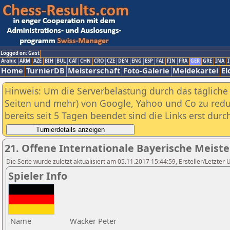
Logged on: Gast
Arabic
ARM
AZE
BIH
BUL
CAT
CHN
CRO
CZE
DEN
ENG
ESP
FAI
FIN
FRA
GER
GRE
INA
I
Home
TurnierDB
Meisterschaft
Foto-Galerie
Meldekartei
El
Hinweis: Um die Serverbelastung durch das tägliche D
Seiten und mehr) von Google, Yahoo und Co zu reduz
bereits seit 5 Tagen beendet sind die Links erst dur
21. Offene Internationale Bayerische Meist
Die Seite wurde zuletzt aktualisiert am 05.11.2017 15:44:59, Ersteller/Letzter 
Spieler Info
Name
Wacker Peter