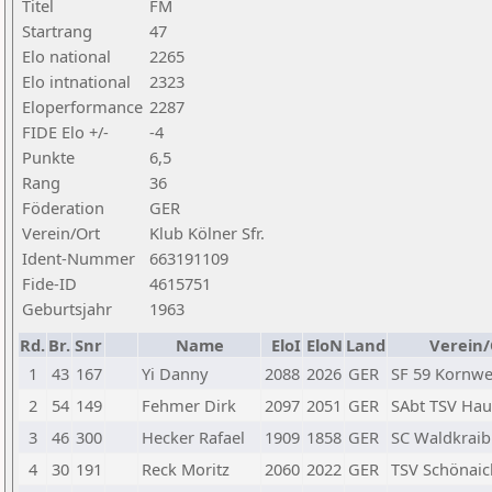
Titel
FM
Startrang
47
Elo national
2265
Elo intnational
2323
Eloperformance
2287
FIDE Elo +/-
-4
Punkte
6,5
Rang
36
Föderation
GER
Verein/Ort
Klub Kölner Sfr.
Ident-Nummer
663191109
Fide-ID
4615751
Geburtsjahr
1963
Rd.
Br.
Snr
Name
EloI
EloN
Land
Verein/
1
43
167
Yi Danny
2088
2026
GER
SF 59 Kornw
2
54
149
Fehmer Dirk
2097
2051
GER
SAbt TSV Hau
3
46
300
Hecker Rafael
1909
1858
GER
SC Waldkraib
4
30
191
Reck Moritz
2060
2022
GER
TSV Schönaic