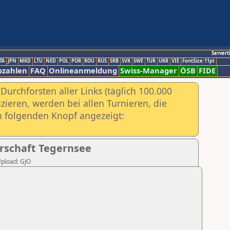
Servert
TA
JPN
MKD
LTU
NED
POL
POR
ROU
RUS
SRB
SVK
SWE
TUR
UKR
VIE
FontSize:11pt
ozahlen
FAQ
Onlineanmeldung
Swiss-Manager
ÖSB
FIDE
urchforsten aller Links (täglich 100.000
ieren, werden bei allen Turnieren, die
ch folgenden Knopf angezeigt:
erschaft Tegernsee
Upload: GJO