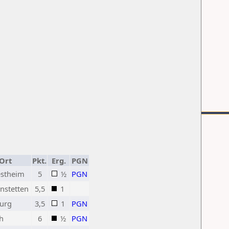
Ort
Pkt.
Erg.
PGN
estheim
5
½
PGN
nstetten
5,5
1
urg
3,5
1
PGN
h
6
½
PGN