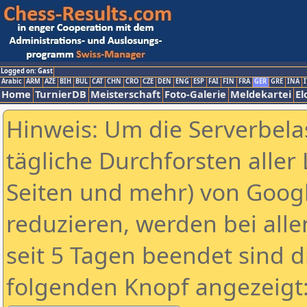
Logged on: Gast
Arabic
ARM
AZE
BIH
BUL
CAT
CHN
CRO
CZE
DEN
ENG
ESP
FAI
FIN
FRA
GER
GRE
INA
I
Home
TurnierDB
Meisterschaft
Foto-Galerie
Meldekartei
El
Hinweis: Um die Serverbela
tägliche Durchforsten aller 
Seiten und mehr) von Goog
reduzieren, werden bei alle
seit 5 Tagen beendet sind d
folgenden Knopf angezeigt