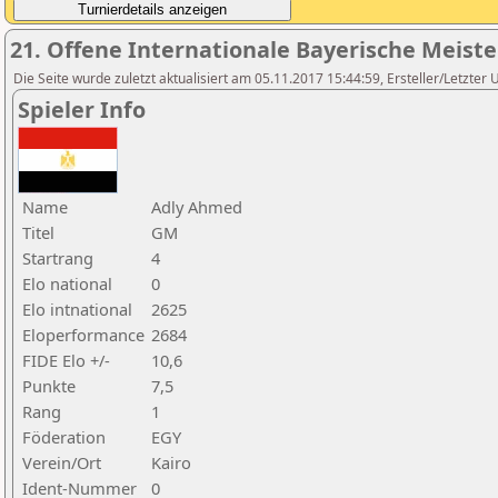
21. Offene Internationale Bayerische Meist
Die Seite wurde zuletzt aktualisiert am 05.11.2017 15:44:59, Ersteller/Letzter 
Spieler Info
Name
Adly Ahmed
Titel
GM
Startrang
4
Elo national
0
Elo intnational
2625
Eloperformance
2684
FIDE Elo +/-
10,6
Punkte
7,5
Rang
1
Föderation
EGY
Verein/Ort
Kairo
Ident-Nummer
0