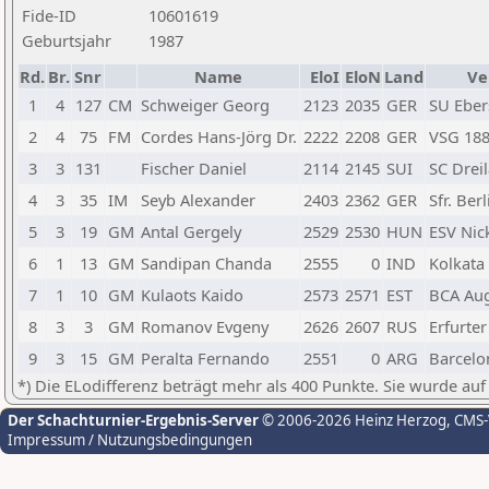
Fide-ID
10601619
Geburtsjahr
1987
Rd.
Br.
Snr
Name
EloI
EloN
Land
Ve
1
4
127
CM
Schweiger Georg
2123
2035
GER
SU Eber
2
4
75
FM
Cordes Hans-Jörg Dr.
2222
2208
GER
VSG 188
3
3
131
Fischer Daniel
2114
2145
SUI
SC Drei
4
3
35
IM
Seyb Alexander
2403
2362
GER
Sfr. Ber
5
3
19
GM
Antal Gergely
2529
2530
HUN
ESV Nic
6
1
13
GM
Sandipan Chanda
2555
0
IND
Kolkata
7
1
10
GM
Kulaots Kaido
2573
2571
EST
BCA Au
8
3
3
GM
Romanov Evgeny
2626
2607
RUS
Erfurter
9
3
15
GM
Peralta Fernando
2551
0
ARG
Barcelo
*) Die ELodifferenz beträgt mehr als 400 Punkte. Sie wurde auf
Der Schachturnier-Ergebnis-Server
© 2006-2026 Heinz Herzog
, CMS
Impressum / Nutzungsbedingungen