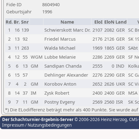
Fide-ID
8604940
Geburtsjahr
1996
Rd.
Br.
Snr
Name
EloI
EloN
Land
1
16
139
Schwierskott Marc Dr.
2107
2082
GER
SC B
2
13
92
Friedel Marcus
2176
2126
GER
SK 19
3
11
263
Walda Michael
1969
1865
GER
SAbt
4
12
55
WGM
Lubbe Melanie
2286
2269
GER
SF N
5
6
13
GM
Sandipan Chanda
2555
0
IND
Kolk
6
15
57
Dehlinger Alexander
2276
2290
GER
SC G
7
4
2
GM
Korobov Anton
2652
2626
UKR
SC V
8
14
37
IM
Zysk Robert
2400
2400
GER
MSA 
9
7
11
GM
Postny Evgeny
2569
2560
ISR
SK S
*) Die ELodifferenz beträgt mehr als 400 Punkte. Sie wurde auf
Der Schachturnier-Ergebnis-Server
© 2006-2026 Heinz Herzog
, CMS
Impressum / Nutzungsbedingungen