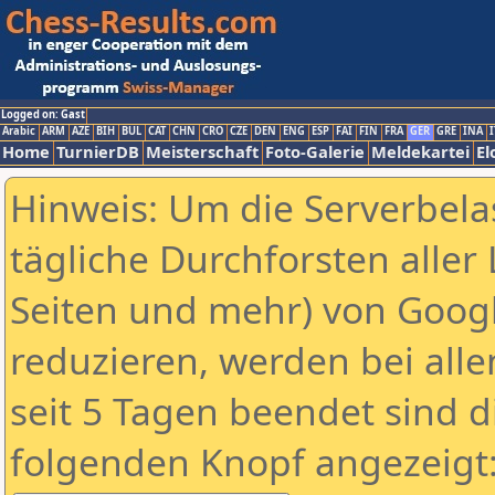
Logged on: Gast
Arabic
ARM
AZE
BIH
BUL
CAT
CHN
CRO
CZE
DEN
ENG
ESP
FAI
FIN
FRA
GER
GRE
INA
I
Home
TurnierDB
Meisterschaft
Foto-Galerie
Meldekartei
El
Hinweis: Um die Serverbela
tägliche Durchforsten aller 
Seiten und mehr) von Goog
reduzieren, werden bei alle
seit 5 Tagen beendet sind d
folgenden Knopf angezeigt