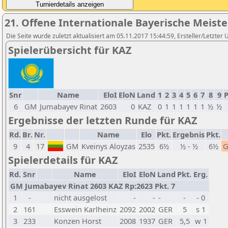
21. Offene Internationale Bayerische Meist
Die Seite wurde zuletzt aktualisiert am 05.11.2017 15:44:59, Ersteller/Letzter 
Spielerübersicht für KAZ
Snr
Name
EloI
EloN
Land
1
2
3
4
5
6
7
8
9
P
6
GM
Jumabayev Rinat
2603
0
KAZ
0
1
1
1
1
1
1
½
½
Ergebnisse der letzten Runde für KAZ
Rd.
Br.
Nr.
Name
Elo
Pkt.
Ergebnis
Pkt.
9
4
17
GM
Kveinys Aloyzas
2535
6½
½ - ½
6½
Spielerdetails für KAZ
Rd.
Snr
Name
EloI
EloN
Land
Pkt.
Erg.
GM Jumabayev Rinat 2603 KAZ Rp:2623 Pkt. 7
1
-
nicht ausgelost
-
-
-
-
- 0
2
161
Esswein Karlheinz
2092
2002
GER
5
s 1
3
233
Konzen Horst
2008
1937
GER
5,5
w 1