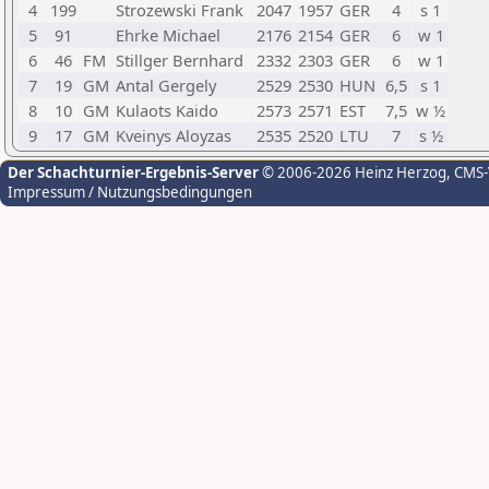
4
199
Strozewski Frank
2047
1957
GER
4
s 1
5
91
Ehrke Michael
2176
2154
GER
6
w 1
6
46
FM
Stillger Bernhard
2332
2303
GER
6
w 1
7
19
GM
Antal Gergely
2529
2530
HUN
6,5
s 1
8
10
GM
Kulaots Kaido
2573
2571
EST
7,5
w ½
9
17
GM
Kveinys Aloyzas
2535
2520
LTU
7
s ½
Der Schachturnier-Ergebnis-Server
© 2006-2026 Heinz Herzog
, CMS
Impressum / Nutzungsbedingungen