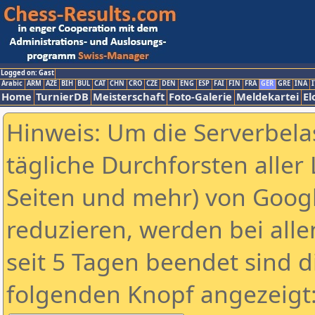
Logged on: Gast
Arabic
ARM
AZE
BIH
BUL
CAT
CHN
CRO
CZE
DEN
ENG
ESP
FAI
FIN
FRA
GER
GRE
INA
I
Home
TurnierDB
Meisterschaft
Foto-Galerie
Meldekartei
El
Hinweis: Um die Serverbela
tägliche Durchforsten aller 
Seiten und mehr) von Goog
reduzieren, werden bei alle
seit 5 Tagen beendet sind d
folgenden Knopf angezeigt