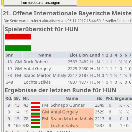
21. Offene Internationale Bayerische Meist
Die Seite wurde zuletzt aktualisiert am 05.11.2017 15:44:59, Ersteller/Letzter 
Spielerübersicht für HUN
Snr
Name
EloI
EloN
Land
1
2
3
4
5
6
7
18
GM
Ruck Robert
2533
2482
HUN
1
1
1
1
½
½
0
19
GM
Antal Gergely
2529
2530
HUN
1
1
1
1
0
1
0
78
FM
Szabo Marton Mihaly
2217
2187
HUN
0
1
1
½
1
½
1
348
Lochte Szilvia
1837
1877
HUN
1
0
1
0
½
0
0
Ergebnisse der letzten Runde für HUN
Rd.
Br.
Nr.
Name
Elo
Pkt.
Ergebni
9
13
43
FM
Schnepp Gunnar
2349
6
½ - ½
9
14
19
GM
Antal Gergely
2529
6
½ - ½
9
15
78
FM
Szabo Marton Mihaly
2217
6
0 - 1
9
166
348
Lochte Szilvia
1837
3
1 - 0