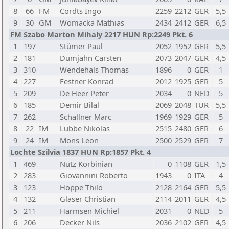
8
66
FM
Cordts Ingo
2259
2212
GER
5,5
9
30
GM
Womacka Mathias
2434
2412
GER
6,5
FM Szabo Marton Mihaly 2217 HUN Rp:2249 Pkt. 6
1
197
Stümer Paul
2052
1952
GER
5,5
2
181
Dumjahn Carsten
2073
2047
GER
4,5
3
310
Wendehals Thomas
1896
0
GER
1
4
227
Festner Konrad
2012
1925
GER
5
5
209
De Heer Peter
2034
0
NED
5
6
185
Demir Bilal
2069
2048
TUR
5,5
7
262
Schallner Marc
1969
1929
GER
5
8
22
IM
Lubbe Nikolas
2515
2480
GER
6
9
24
IM
Mons Leon
2500
2529
GER
7
Lochte Szilvia 1837 HUN Rp:1857 Pkt. 4
1
469
Nutz Korbinian
0
1108
GER
1,5
2
283
Giovannini Roberto
1943
0
ITA
4
3
123
Hoppe Thilo
2128
2164
GER
5,5
4
132
Glaser Christian
2114
2011
GER
4,5
5
211
Harmsen Michiel
2031
0
NED
5
6
206
Decker Nils
2036
2102
GER
4,5