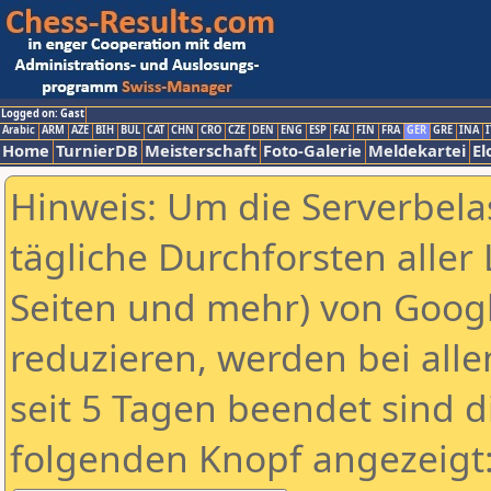
Logged on: Gast
Arabic
ARM
AZE
BIH
BUL
CAT
CHN
CRO
CZE
DEN
ENG
ESP
FAI
FIN
FRA
GER
GRE
INA
I
Home
TurnierDB
Meisterschaft
Foto-Galerie
Meldekartei
El
Hinweis: Um die Serverbela
tägliche Durchforsten aller 
Seiten und mehr) von Goog
reduzieren, werden bei alle
seit 5 Tagen beendet sind d
folgenden Knopf angezeigt