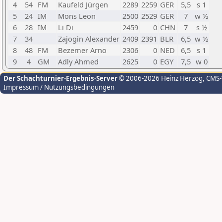
4
54
FM
Kaufeld Jürgen
2289
2259
GER
5,5
s 1
5
24
IM
Mons Leon
2500
2529
GER
7
w ½
6
28
IM
Li Di
2459
0
CHN
7
s ½
7
34
Zajogin Alexander
2409
2391
BLR
6,5
w ½
8
48
FM
Bezemer Arno
2306
0
NED
6,5
s 1
9
4
GM
Adly Ahmed
2625
0
EGY
7,5
w 0
Der Schachturnier-Ergebnis-Server
© 2006-2026 Heinz Herzog
, CMS
Impressum / Nutzungsbedingungen