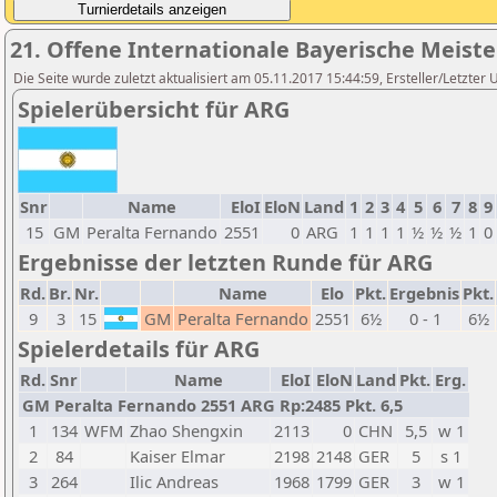
21. Offene Internationale Bayerische Meist
Die Seite wurde zuletzt aktualisiert am 05.11.2017 15:44:59, Ersteller/Letzter 
Spielerübersicht für ARG
Snr
Name
EloI
EloN
Land
1
2
3
4
5
6
7
8
9
15
GM
Peralta Fernando
2551
0
ARG
1
1
1
1
½
½
½
1
0
Ergebnisse der letzten Runde für ARG
Rd.
Br.
Nr.
Name
Elo
Pkt.
Ergebnis
Pkt.
9
3
15
GM
Peralta Fernando
2551
6½
0 - 1
6½
Spielerdetails für ARG
Rd.
Snr
Name
EloI
EloN
Land
Pkt.
Erg.
GM Peralta Fernando 2551 ARG Rp:2485 Pkt. 6,5
1
134
WFM
Zhao Shengxin
2113
0
CHN
5,5
w 1
2
84
Kaiser Elmar
2198
2148
GER
5
s 1
3
264
Ilic Andreas
1968
1799
GER
3
w 1