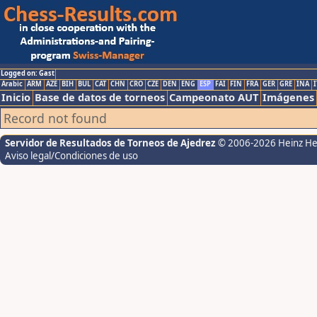
Logged on: Gast
Arabic
ARM
AZE
BIH
BUL
CAT
CHN
CRO
CZE
DEN
ENG
ESP
FAI
FIN
FRA
GER
GRE
INA
I
Inicio
Base de datos de torneos
Campeonato AUT
Imágenes
Record not found
Servidor de Resultados de Torneos de Ajedrez
© 2006-2026 Heinz H
Aviso legal/Condiciones de uso