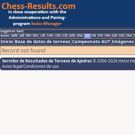
Logged on: Gast
Arabic
ARM
AZE
BIH
BUL
CAT
CHN
CRO
CZE
DEN
ENG
ESP
FAI
FIN
FRA
GER
GRE
INA
I
Inicio
Base de datos de torneos
Campeonato AUT
Imágenes
Record not found
Servidor de Resultados de Torneos de Ajedrez
© 2006-2026 Heinz H
Aviso legal/Condiciones de uso