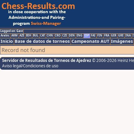
Logged on: Gast
Arabic
ARM
AZE
BIH
BUL
CAT
CHN
CRO
CZE
DEN
ENG
ESP
FAI
FIN
FRA
GER
GRE
INA
I
Inicio
Base de datos de torneos
Campeonato AUT
Imágenes
Record not found
Servidor de Resultados de Torneos de Ajedrez
© 2006-2026 Heinz H
Aviso legal/Condiciones de uso