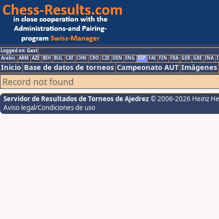
Logged on: Gast
Arabic
ARM
AZE
BIH
BUL
CAT
CHN
CRO
CZE
DEN
ENG
ESP
FAI
FIN
FRA
GER
GRE
INA
I
Inicio
Base de datos de torneos
Campeonato AUT
Imágenes
Record not found
Servidor de Resultados de Torneos de Ajedrez
© 2006-2026 Heinz H
Aviso legal/Condiciones de uso