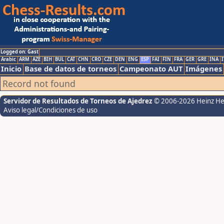
Logged on: Gast
Arabic
ARM
AZE
BIH
BUL
CAT
CHN
CRO
CZE
DEN
ENG
ESP
FAI
FIN
FRA
GER
GRE
INA
I
Inicio
Base de datos de torneos
Campeonato AUT
Imágenes
Record not found
Servidor de Resultados de Torneos de Ajedrez
© 2006-2026 Heinz H
Aviso legal/Condiciones de uso