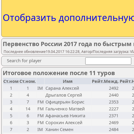
Отобразить дополнительну
Первенство России 2017 года по быстрым
Последнее обновление19.04.2017 16:22:28, Автор/Последняя загрузка: Vlad
Search for player
Итоговое положение после 11 туров
Ст.ном
Ст.ном.
Имя
Рейт.Межд.
Рейт.
1
1
IM
Сарана Алексей
2492
2
4
Дрыгалов Сергей
2440
3
7
FM
Офицерьян Борис
2353
4
14
FM
Гальченко Матвей
2227
5
6
FM
Афанасьев Никита
2371
6
3
FM
Сорокин Алексей
2469
7
2
IM
Ханин Семен
2484