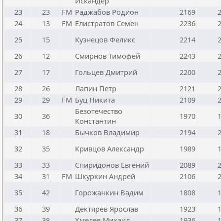
Искандер
23
23
FM
Раджабов Родион
2169
24
13
FM
Елистратов Семён
2236
25
15
Кузнецов Феликс
2214
26
12
Смирнов Тимофей
2243
27
17
Гольцев Дмитрий
2200
28
26
Лапин Петр
2121
29
29
FM
Буц Никита
2109
Безотечество
30
36
1970
Константин
31
18
Бычков Владимир
2194
32
35
Кривцов Александр
1989
33
33
Спиридонов Евгений
2089
34
31
FM
Шкуркин Андрей
2106
35
42
Горожанкин Вадим
1808
36
39
Дектярев Ярослав
1923
37
38
Хмелев Михаил
1936