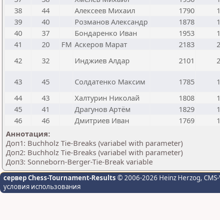
38
44
Алексеев Михаил
1790
39
40
Розманов Александр
1878
40
37
Бондаренко Иван
1953
41
20
FM
Аскеров Марат
2183
42
32
Инджиев Алдар
2101
43
45
Солдатенко Максим
1785
44
43
Халтурин Николай
1808
45
41
Драгунов Артём
1829
46
46
Дмитриев Иван
1769
Аннотация:
Доп1: Buchholz Tie-Breaks (variabel with parameter)
Доп2: Buchholz Tie-Breaks (variabel with parameter)
Доп3: Sonneborn-Berger-Tie-Break variable
сервер Chess-Tournament-Results
© 2006-2026 Heinz Herzog
, CMS-
условия использования