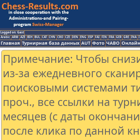
Logged on: Gast
Arabic
ARM
AZE
BIH
BUL
CAT
CHN
CRO
CZE
DEN
ENG
ESP
FAI
FIN
FRA
GER
GRE
INA
I
Главная
Турнирная база данных
AUT
Фото
ЧАВО
Онлайн
Примечание: Чтобы снизи
из-за ежедневного скани
поисковыми системами ти
проч., все ссылки на тур
месяцев (с даты окончан
после клика по данной кн