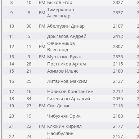
8
10
FM
Быков Егор
2327
Тимерханов
9
8
FM
2337
Александр
10
30
FM
Абелгузин Динар
2107
11
5
Дрыгалов Андрей
2412
Овчинников
12
11
FM
2307
Всеволод
13
9
FM
Муртазин Булат
2335
14
28
Постников Артем
2115
15
21
Азимов Ильяс
2180
16
25
Литвинов Максим
2137
17
16
Новиков Константин
2212
18
34
Гительсон Аркадий
2035
19
27
FM
Син Денис
2118
20
19
Чибухчян Эрик
2188
21
22
FM
Клюкин Кирилл
2177
Насибуллин
22
24
2157