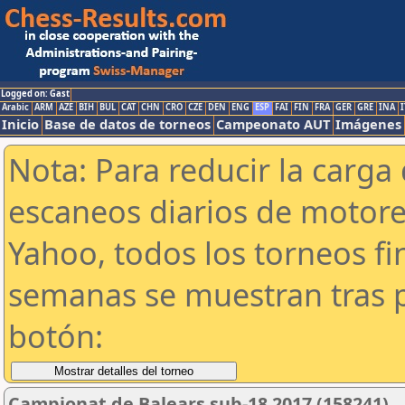
Logged on: Gast
Arabic
ARM
AZE
BIH
BUL
CAT
CHN
CRO
CZE
DEN
ENG
ESP
FAI
FIN
FRA
GER
GRE
INA
I
Inicio
Base de datos de torneos
Campeonato AUT
Imágenes
Nota: Para reducir la carga 
escaneos diarios de motor
Yahoo, todos los torneos f
semanas se muestran tras p
botón:
Campionat de Balears sub-18 2017 (158241)