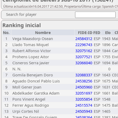
Última actualización16.04.2017 21:42:50, Propietario/Última carga: Spanish C
Search for player
Ranking inicial
No.
Nombre
FIDE-ID
FED
Elo
C
1
Vega Maasdorp Osean
24584312
ESP
1943
Mal
2
Llado Tomas Miquel
22296743
ESP
1896
Ca
3
Rubert Alfonso Victor
32075162
ESP
1844
Ca
4
Prohens Lopez Aitor
32077521
ESP
1755
Eiv
5
Cisneros Serra Javier
32066040
ESP
1694
Ba
6
N. N.
0
7
Gomila Benejam Doro
32088337
ESP
1643
CE
8
Aguado Doncel Pablo Luis
24538256
ESP
1675
Mal
9
Moll Gener Joan
24505960
ESP
1631
CE
10
Abdelkader Garstka Adam
32051697
ESP
1661
Ba
11
Pons Vinent Angel
32055854
ESP
1548
12
Ferrer Agus Rodrigo
24515574
ESP
1475
Ba
13
Urpi Cortes Nil
24505943
ESP
1465
14
Trave De Gonzalo Guiem
24538264
ESP
1382
Mal