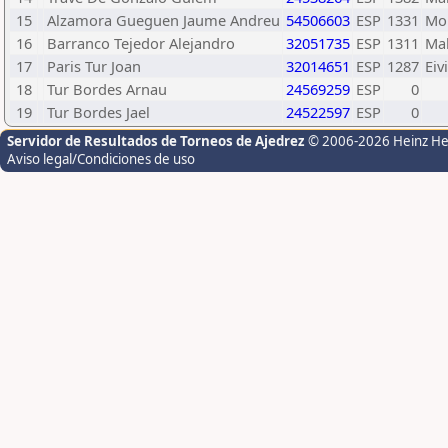
15
Alzamora Gueguen Jaume Andreu
54506603
ESP
1331
Mon
16
Barranco Tejedor Alejandro
32051735
ESP
1311
Mal
17
Paris Tur Joan
32014651
ESP
1287
Eiv
18
Tur Bordes Arnau
24569259
ESP
0
19
Tur Bordes Jael
24522597
ESP
0
Servidor de Resultados de Torneos de Ajedrez
© 2006-2026 Heinz H
Aviso legal/Condiciones de uso