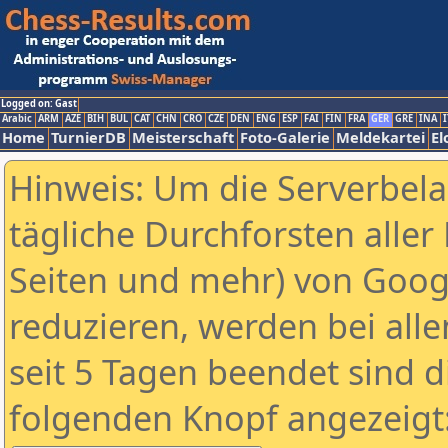
Logged on: Gast
Arabic
ARM
AZE
BIH
BUL
CAT
CHN
CRO
CZE
DEN
ENG
ESP
FAI
FIN
FRA
GER
GRE
INA
I
Home
TurnierDB
Meisterschaft
Foto-Galerie
Meldekartei
El
Hinweis: Um die Serverbel
tägliche Durchforsten aller 
Seiten und mehr) von Goog
reduzieren, werden bei alle
seit 5 Tagen beendet sind d
folgenden Knopf angezeigt