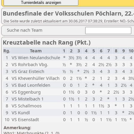
Bundesfinale der Volksschulen Pöchlarn, 22.
Die Seite wurde zuletzt aktualisiert am 30.06.2017 07:38:29, Ersteller: NÖ.-S
Suche nach Team
Kreuztabelle nach Rang (Pkt.)
Rg.
Team
1
2
3
4
5
6
7
8
9
10
1
VS Wien Neulandschule
*
3½
3½
4
4
4
4
3
4
4
2
VS Rohrbach Vbg.
½
*
3½
2
4
2½
2½
3
3
3
3
VS Graz Eisteich
½
½
*
2½
3
4
3
3
4
3
4
VS Khevenhüller Villach
0
2
1½
*
2
1
2
3
4
3½
5
VS Bad Leonfelden
0
0
1
2
*
4
1
3
2½
4
6
VS Eggenburg
0
1½
0
3
0
*
2
2½
3
3
7
VS Mistelbach 1
0
1½
1
2
3
2
*
1
3
2½
8
VS Schallmoos
1
1
1
1
1
1½
3
*
1
3
9
VS Kundl
0
1
0
0
1½
1
1
3
*
2½
10
VS Eisenstadt
0
1
1
½
0
1
1½
1
1½
*
Anmerkung:
Wtg1: Matchpunkte (2, 1, 0)