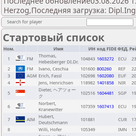
Последнее обновление03.08.2026 13:
Herzog,Последняя загрузка: Dipl.Ing
Search for player
Стартовый список
Ном.
Имя
ИН
код FIDE
ФЕД.
Ре
Thomas,
1
FM
104843
1603272
ECU
2
Hebesberger DI.Dr.
2
FM
Ivano, Ceschia
101600
800260
REF
2
3
AGM
Erich, Fassl
102698
1602080
EUF
2
4
Jens, Henrichsen
118982
1401858
NIR
2
Dieter, ヘアツォー
5
102516
1604481
SGP
1
ク
Norbert,
6
107359
1607413
ECU
1
Kranewitter
Hubert,
7
AIM
101881
CUR
1
Deutschmann
8
Willi, Hofer
105349
IMN
1