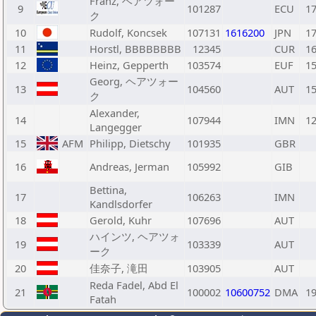
Franz, ヘアツォー
9
101287
ECU
1
ク
10
Rudolf, Koncsek
107131
1616200
JPN
1
11
Horstl, BBBBBBBB
12345
CUR
1
12
Heinz, Gepperth
103574
EUF
1
Georg, ヘアツォー
13
104560
AUT
1
ク
Alexander,
14
107944
IMN
1
Langegger
15
AFM
Philipp, Dietschy
101935
GBR
16
Andreas, Jerman
105992
GIB
Bettina,
17
106263
IMN
Kandlsdorfer
18
Gerold, Kuhr
107696
AUT
ハインツ, ヘアツォ
19
103339
AUT
ーク
20
佳奈子, 滝田
103905
AUT
Reda Fadel, Abd El
21
100002
10600752
DMA
1
Fatah