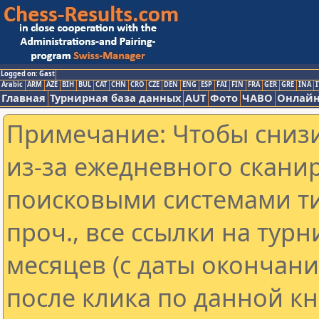
Logged on: Gast
Arabic
ARM
AZE
BIH
BUL
CAT
CHN
CRO
CZE
DEN
ENG
ESP
FAI
FIN
FRA
GER
GRE
INA
I
Главная
Турнирная база данных
AUT
Фото
ЧАВО
Онлайн
Примечание: Чтобы снизи
из-за ежедневного скани
поисковыми системами ти
проч., все ссылки на тур
месяцев (с даты окончан
после клика по данной кн