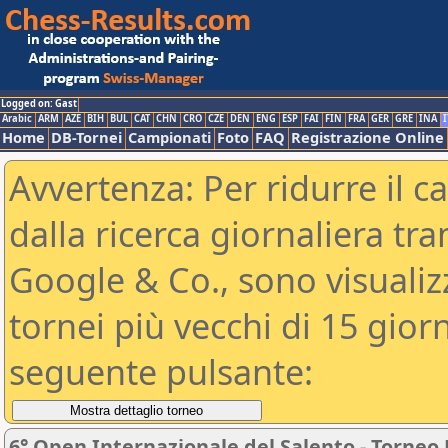
Logged on: Gast
Arabic
ARM
AZE
BIH
BUL
CAT
CHN
CRO
CZE
DEN
ENG
ESP
FAI
FIN
FRA
GER
GRE
INA
I
Home
DB-Tornei
Campionati
Foto
FAQ
Registrazione Online
Avvertenza: Per ridurre il c
dalla ricerca giornaliera tra
Google & Co., sono visualizzab
tornei più vecchi di 15 gio
seguente pulsante:
6° Open Internazionale del Salento - Torneo 