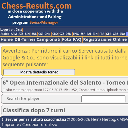
Logged on: Gast
Arabic
ARM
AZE
BIH
BUL
CAT
CHN
CRO
CZE
DEN
ENG
ESP
FAI
FIN
FRA
GER
GRE
INA
I
Home
DB-Tornei
Campionati
Foto
FAQ
Registrazione Online
Avvertenza: Per ridurre il carico Server causato dalla 
Google & Co., sono visualizzabili i link di tutti i tor
seguente pulsante:
6° Open Internazionale del Salento - Torneo 
Il sito e stato aggiornato il27.05.2017 15:11:52, Creatore/Ultimo Upload: m
Search for player
Classifica dopo 7 turni
Il Server per i risultati scacchistici
© 2006-2026 Heinz Herzog
, CMS-
Impronte / Condizioni di utilizzo