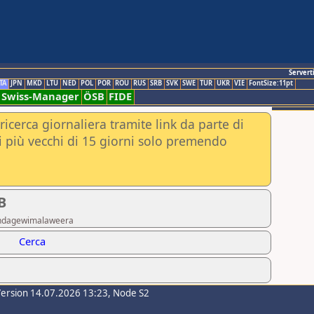
Servert
TA
JPN
MKD
LTU
NED
POL
POR
ROU
RUS
SRB
SVK
SWE
TUR
UKR
VIE
FontSize:11pt
Swiss-Manager
ÖSB
FIDE
ricerca giornaliera tramite link da parte di
nei più vecchi di 15 giorni solo premendo
B
ahindagewimalaweera
Cerca
Version 14.07.2026 13:23, Node S2