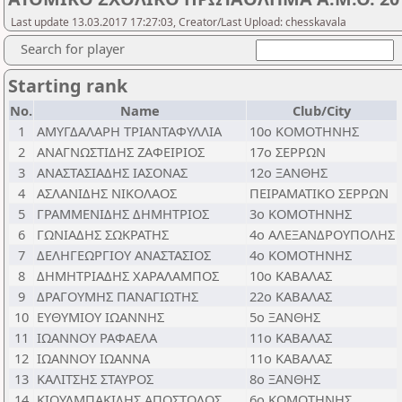
Last update 13.03.2017 17:27:03, Creator/Last Upload: chesskavala
Search for player
Starting rank
No.
Name
Club/City
1
ΑΜΥΓΔΑΛΑΡΗ ΤΡΙΑΝΤΑΦΥΛΛΙΑ
10ο ΚΟΜΟΤΗΝΗΣ
2
ΑΝΑΓΝΩΣΤΙΔΗΣ ΖΑΦΕΙΡΙΟΣ
17ο ΣΕΡΡΩΝ
3
ΑΝΑΣΤΑΣΙΑΔΗΣ ΙΑΣΟΝΑΣ
12ο ΞΑΝΘΗΣ
4
ΑΣΛΑΝΙΔΗΣ ΝΙΚΟΛΑΟΣ
ΠΕΙΡΑΜΑΤΙΚΟ ΣΕΡΡΩΝ
5
ΓΡΑΜΜΕΝΙΔΗΣ ΔΗΜΗΤΡΙΟΣ
3ο ΚΟΜΟΤΗΝΗΣ
6
ΓΩΝΙΑΔΗΣ ΣΩΚΡΑΤΗΣ
4ο ΑΛΕΞΑΝΔΡΟΥΠΟΛΗΣ
7
ΔΕΛΗΓΕΩΡΓΙΟΥ ΑΝΑΣΤΑΣΙΟΣ
4ο ΚΟΜΟΤΗΝΗΣ
8
ΔΗΜΗΤΡΙΑΔΗΣ ΧΑΡΑΛΑΜΠΟΣ
10ο ΚΑΒΑΛΑΣ
9
ΔΡΑΓΟΥΜΗΣ ΠΑΝΑΓΙΩΤΗΣ
22ο ΚΑΒΑΛΑΣ
10
ΕΥΘΥΜΙΟΥ ΙΩΑΝΝΗΣ
5ο ΞΑΝΘΗΣ
11
ΙΩΑΝΝΟΥ ΡΑΦΑΕΛΑ
11ο ΚΑΒΑΛΑΣ
12
ΙΩΑΝΝΟΥ ΙΩΑΝΝΑ
11ο ΚΑΒΑΛΑΣ
13
ΚΑΛΙΤΣΗΣ ΣΤΑΥΡΟΣ
8ο ΞΑΝΘΗΣ
14
ΚΙΟΥΛΜΠΑΚΙΔΗΣ ΑΠΟΣΤΟΛΟΣ
6ο ΚΟΜΟΤΗΝΗΣ