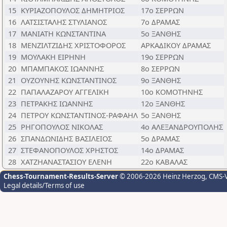
15
ΚΥΡΙΑΖΟΠΟΥΛΟΣ ΔΗΜΗΤΡΙΟΣ
17ο ΣΕΡΡΩΝ
16
ΛΑΤΣΙΣΤΑΛΗΣ ΣΤΥΛΙΑΝΟΣ
7ο ΔΡΑΜΑΣ
17
ΜΑΝΙΑΤΗ ΚΩΝΣΤΑΝΤΙΝΑ
5ο ΞΑΝΘΗΣ
18
ΜΕΝΖΙΛΤΖΙΔΗΣ ΧΡΙΣΤΟΦΟΡΟΣ
ΑΡΚΑΔΙΚΟΥ ΔΡΑΜΑΣ
19
ΜΟΥΛΑΚΗ ΕΙΡΗΝΗ
19ο ΣΕΡΡΩΝ
20
ΜΠΑΜΠΑΚΟΣ ΙΩΑΝΝΗΣ
8ο ΣΕΡΡΩΝ
21
ΟΥΖΟΥΝΗΣ ΚΩΝΣΤΑΝΤΙΝΟΣ
9ο ΞΑΝΘΗΣ
22
ΠΑΠΑΛΑΖΑΡΟΥ ΑΓΓΕΛΙΚΗ
10ο ΚΟΜΟΤΗΝΗΣ
23
ΠΕΤΡΑΚΗΣ ΙΩΑΝΝΗΣ
12ο ΞΑΝΘΗΣ
24
ΠΕΤΡΟΥ ΚΩΝΣΤΑΝΤΙΝΟΣ-ΡΑΦΑΗΛ
5ο ΞΑΝΘΗΣ
25
ΡΗΓΟΠΟΥΛΟΣ ΝΙΚΟΛΑΣ
4ο ΑΛΕΞΑΝΔΡΟΥΠΟΛΗΣ
26
ΣΠΑΝΔΩΝΙΔΗΣ ΒΑΣΙΛΕΙΟΣ
5ο ΔΡΑΜΑΣ
27
ΣΤΕΦΑΝΟΠΟΥΛΟΣ ΧΡΗΣΤΟΣ
14ο ΔΡΑΜΑΣ
28
ΧΑΤΖΗΑΝΑΣΤΑΣΙΟΥ ΕΛΕΝΗ
22ο ΚΑΒΑΛΑΣ
Chess-Tournament-Results-Server
© 2006-2026 Heinz Herzog
, CMS-
Legal details/Terms of use