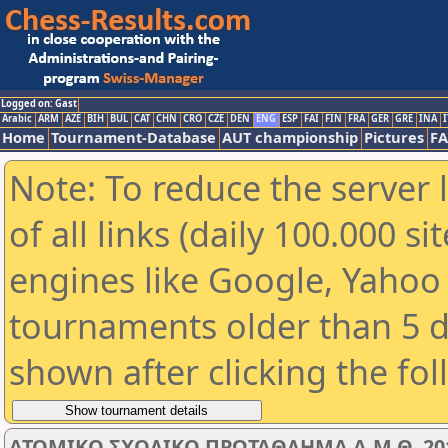
Logged on: Gast
Arabic
ARM
AZE
BIH
BUL
CAT
CHN
CRO
CZE
DEN
ENG
ESP
FAI
FIN
FRA
GER
GRE
INA
I
Home
Tournament-Database
AUT championship
Pictures
F
Note: To reduce the server 
of all links (daily 100.000 s
engines like Google, Yahoo a
tournaments older than 5 d
shown after clicking the fo
ΑΤΟΜΙΚΟ ΣΧΟΛΙΚΟ ΠΡΩΤΑΘΛΗΜΑ Α.Μ.Θ. 201