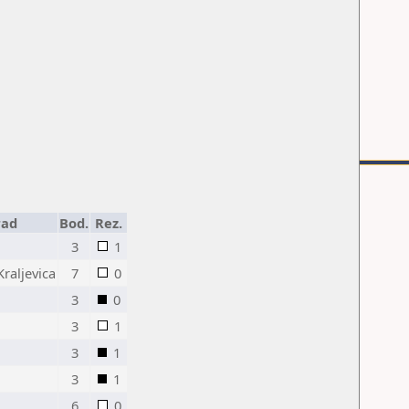
rad
Bod.
Rez.
3
1
Kraljevica
7
0
3
0
3
1
3
1
3
1
6
0