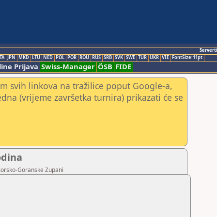
Servert
TA
JPN
MKD
LTU
NED
POL
POR
ROU
RUS
SRB
SVK
SWE
TUR
UKR
VIE
FontSize:11pt
ine Prijava
Swiss-Manager
ÖSB
FIDE
m svih linkova na tražilice poput Google-a,
jedna (vrijeme završetka turnira) prikazati će se
odina
imorsko-Goranske Zupani