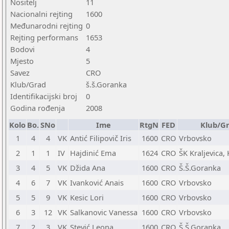
Nositelj
11
Nacionalni rejting
1600
Međunarodni rejting
0
Rejting performans
1653
Bodovi
4
Mjesto
5
Savez
CRO
Klub/Grad
š.š.Goranka
Identifikacijski broj
0
Godina rođenja
2008
Kolo
Bo.
SNo
Ime
RtgN
FED
Klub/G
1
4
4
VK
Antić Filipovič Iris
1600
CRO
Vrbovsko
2
1
1
IV
Hajdinić Ema
1624
CRO
ŠK Kraljevica, 
3
4
5
VK
Džida Ana
1600
CRO
Š.Š.Goranka
4
6
7
VK
Ivanković Anais
1600
CRO
Vrbovsko
5
5
9
VK
Kesic Lori
1600
CRO
Vrbovsko
6
3
12
VK
Salkanovic Vanessa
1600
CRO
Vrbovsko
7
2
3
VK
Stević Leona
1600
CRO
Š.Š.Goranka