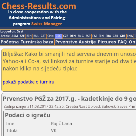
Logged on: Gast
Arabic
ARM
AZE
BIH
BUL
CAT
CHN
CRO
CZE
DEN
ENG
ESP
FAI
FIN
FRA
GER
GRE
INA
I
Početna
Turnirska baza
Prvenstvo Austrije
Pictures
FAQ
Onl
Bilješka: Kako bi smanjili rad servera dnevnim unoso
Yahoo-a i Co-a, svi linkovi za turnire starije od dva t
nakon klika na sljedeću tipku:
pokaži podatke o turniru
Prvenstvo PGŽ za 2017.g. - kadetkinje do 9 g
Zadnja izmjena11.03.2017 22:42:35, Creator/Last Upload: Sahovski Savez Pr
Podaci o igraču
Ime
Rajič Lana
Titula
VK