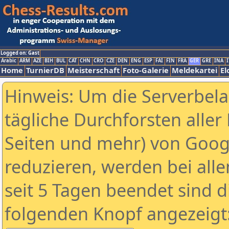
Logged on: Gast
Arabic
ARM
AZE
BIH
BUL
CAT
CHN
CRO
CZE
DEN
ENG
ESP
FAI
FIN
FRA
GER
GRE
INA
I
Home
TurnierDB
Meisterschaft
Foto-Galerie
Meldekartei
El
Hinweis: Um die Serverbel
tägliche Durchforsten aller 
Seiten und mehr) von Goog
reduzieren, werden bei alle
seit 5 Tagen beendet sind d
folgenden Knopf angezeigt