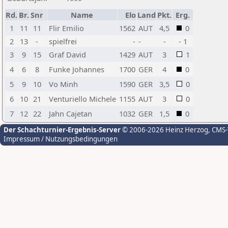
Rd.
Br.
Snr
Name
Elo
Land
Pkt.
Erg.
1
11
11
Flir Emilio
1562
AUT
4,5
0
2
13
-
spielfrei
-
-
-
- 1
3
9
15
Graf David
1429
AUT
3
1
4
6
8
Funke Johannes
1700
GER
4
0
5
9
10
Vo Minh
1590
GER
3,5
0
6
10
21
Venturiello Michele
1155
AUT
3
0
7
12
22
Jahn Cajetan
1032
GER
1,5
0
Der Schachturnier-Ergebnis-Server
© 2006-2026 Heinz Herzog
, CMS
Impressum / Nutzungsbedingungen