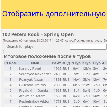
Отобразить дополнительну
102 Peters Rook – Spring Open
Последнее обновление28.03.2017 14:29:47, Автор/Последняя загрузка: Drug
Search for player
Итоговое положение после 9 туров
Ст.ном
Имя
Рейт.
ФЕД.
1.Тур
2.Тур
3.Тур
4.
1
Karelov Pavel
1969
RUS
9w1
12b½
5w1
2
2
Sergeyev Alexander
2400
RUS
7w1
10b1
4w1
1
3
Poznyak Nazar
1891
RUS
14w1
5b½
12w1
7
4
Glukhov Dmitriy
2000
RUS
6b½
11w1
2b0
8
5
Pryalukhin Danila
1928
RUS
8b1
3w½
1b0
6
6
Atovmian Artem
1638
RUS
4w½
7b0
14w1
5
7
Reshetnikov Viktor
1773
RUS
2b0
6w1
10w1
3
8
Dmitriev Artur
1472
RUS
5w0
14b½
9w1
4