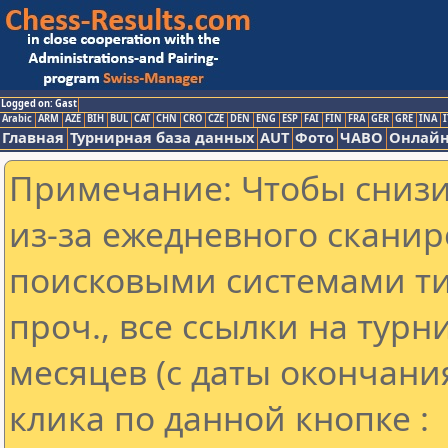
Logged on: Gast
Arabic
ARM
AZE
BIH
BUL
CAT
CHN
CRO
CZE
DEN
ENG
ESP
FAI
FIN
FRA
GER
GRE
INA
I
Главная
Турнирная база данных
AUT
Фото
ЧАВО
Онлайн
Примечание: Чтобы снизит
из-за ежедневного сканир
поисковыми системами ти
проч., все ссылки на тур
месяцев (с даты окончани
клика по данной кнопке :