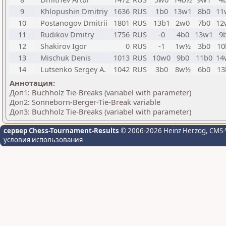
9
Khlopushin Dmitriy
1636
RUS
1b0
13w1
8b0
11
10
Postanogov Dmitrii
1801
RUS
13b1
2w0
7b0
12
11
Rudikov Dmitry
1756
RUS
-0
4b0
13w1
9
12
Shakirov Igor
0
RUS
-1
1w½
3b0
10
13
Mischuk Denis
1013
RUS
10w0
9b0
11b0
14
14
Lutsenko Sergey A.
1042
RUS
3b0
8w½
6b0
13
Аннотация:
Доп1: Buchholz Tie-Breaks (variabel with parameter)
Доп2: Sonneborn-Berger-Tie-Break variable
Доп3: Buchholz Tie-Breaks (variabel with parameter)
сервер Chess-Tournament-Results
© 2006-2026 Heinz Herzog
, CMS-
условия использования