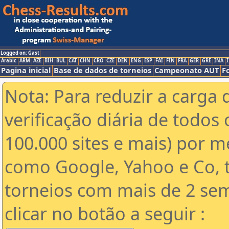
Logged on: Gast
Arabic
ARM
AZE
BIH
BUL
CAT
CHN
CRO
CZE
DEN
ENG
ESP
FAI
FIN
FRA
GER
GRE
INA
I
Pagina inicial
Base de dados de torneios
Campeonato AUT
F
Nota: Para reduzir a carga 
verificação diária de todos 
100.000 sites e mais) por 
como Google, Yahoo e Co, t
torneios com mais de 2 se
clicar no botão a seguir :