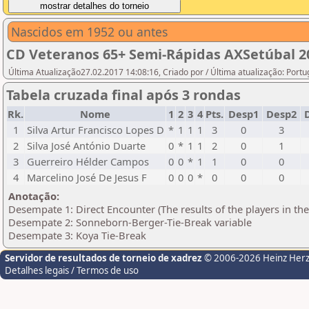
Nascidos em 1952 ou antes
CD Veteranos 65+ Semi-Rápidas AXSetúbal 2
Última Atualização27.02.2017 14:08:16, Criado por / Última atualização: Port
Tabela cruzada final após 3 rondas
Rk.
Nome
1
2
3
4
Pts.
Desp1
Desp2
D
1
Silva Artur Francisco Lopes D
*
1
1
1
3
0
3
2
Silva José António Duarte
0
*
1
1
2
0
1
3
Guerreiro Hélder Campos
0
0
*
1
1
0
0
4
Marcelino José De Jesus F
0
0
0
*
0
0
0
Anotação:
Desempate 1: Direct Encounter (The results of the players in th
Desempate 2: Sonneborn-Berger-Tie-Break variable
Desempate 3: Koya Tie-Break
Servidor de resultados de torneio de xadrez
© 2006-2026 Heinz Her
Detalhes legais / Termos de uso