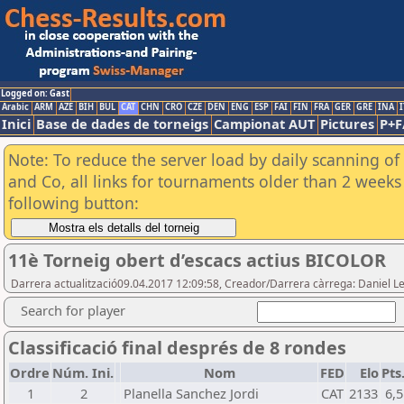
Logged on: Gast
Arabic
ARM
AZE
BIH
BUL
CAT
CHN
CRO
CZE
DEN
ENG
ESP
FAI
FIN
FRA
GER
GRE
INA
I
Inici
Base de dades de torneigs
Campionat AUT
Pictures
P+F
Note: To reduce the server load by daily scanning of 
and Co, all links for tournaments older than 2 weeks 
following button:
11è Torneig obert d’escacs actius BICOLOR
Darrera actualització09.04.2017 12:09:58, Creador/Darrera càrrega: Daniel Lei
Search for player
Classificació final després de 8 rondes
Ordre
Núm. Ini.
Nom
FED
Elo
Pts
1
2
Planella Sanchez Jordi
CAT
2133
6,5