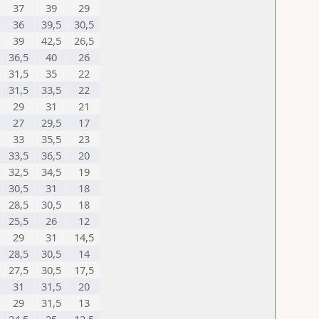
37
39
29
36
39,5
30,5
39
42,5
26,5
36,5
40
26
31,5
35
22
31,5
33,5
22
29
31
21
27
29,5
17
33
35,5
23
33,5
36,5
20
32,5
34,5
19
30,5
31
18
28,5
30,5
18
25,5
26
12
29
31
14,5
28,5
30,5
14
27,5
30,5
17,5
31
31,5
20
29
31,5
13