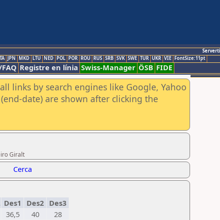
Servert
TA
JPN
MKD
LTU
NED
POL
POR
ROU
RUS
SRB
SVK
SWE
TUR
UKR
VIE
FontSize:11pt
/FAQ
Registre en línia
Swiss-Manager
ÖSB
FIDE
all links by search engines like Google, Yahoo
(end-date) are shown after clicking the
ro Giralt
Cerca
.
Des1
Des2
Des3
36,5
40
28