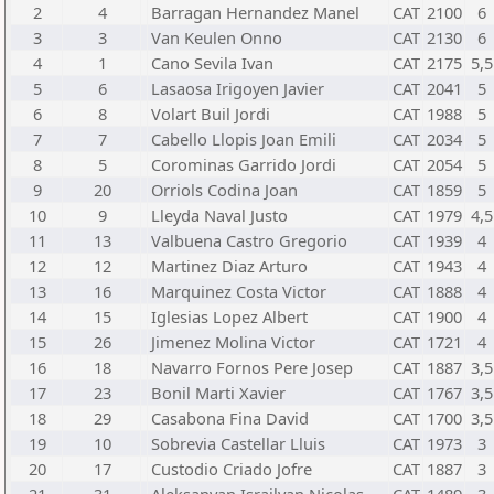
2
4
Barragan Hernandez Manel
CAT
2100
6
3
3
Van Keulen Onno
CAT
2130
6
4
1
Cano Sevila Ivan
CAT
2175
5,5
5
6
Lasaosa Irigoyen Javier
CAT
2041
5
6
8
Volart Buil Jordi
CAT
1988
5
7
7
Cabello Llopis Joan Emili
CAT
2034
5
8
5
Corominas Garrido Jordi
CAT
2054
5
9
20
Orriols Codina Joan
CAT
1859
5
10
9
Lleyda Naval Justo
CAT
1979
4,5
11
13
Valbuena Castro Gregorio
CAT
1939
4
12
12
Martinez Diaz Arturo
CAT
1943
4
13
16
Marquinez Costa Victor
CAT
1888
4
14
15
Iglesias Lopez Albert
CAT
1900
4
15
26
Jimenez Molina Victor
CAT
1721
4
16
18
Navarro Fornos Pere Josep
CAT
1887
3,5
17
23
Bonil Marti Xavier
CAT
1767
3,5
18
29
Casabona Fina David
CAT
1700
3,5
19
10
Sobrevia Castellar Lluis
CAT
1973
3
20
17
Custodio Criado Jofre
CAT
1887
3