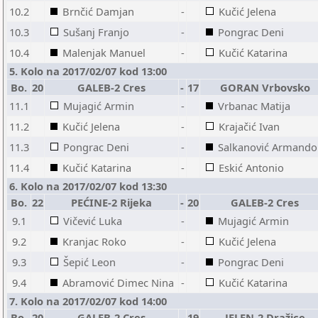
10.2
Brnčić Damjan
-
Kučić Jelena
10.3
Sušanj Franjo
-
Pongrac Deni
10.4
Malenjak Manuel
-
Kučić Katarina
5. Kolo na 2017/02/07 kod 13:00
Bo.
20
GALEB-2 Cres
-
17
GORAN Vrbovsko
11.1
Mujagić Armin
-
Vrbanac Matija
11.2
Kučić Jelena
-
Krajačić Ivan
11.3
Pongrac Deni
-
Salkanović Armando
11.4
Kučić Katarina
-
Eskić Antonio
6. Kolo na 2017/02/07 kod 13:30
Bo.
22
PEĆINE-2 Rijeka
-
20
GALEB-2 Cres
9.1
Vičević Luka
-
Mujagić Armin
9.2
Kranjac Roko
-
Kučić Jelena
9.3
Šepić Leon
-
Pongrac Deni
9.4
Abramović Dimec Nina
-
Kučić Katarina
7. Kolo na 2017/02/07 kod 14:00
Bo.
20
GALEB-2 Cres
-
19
JELEN-2 Dražice