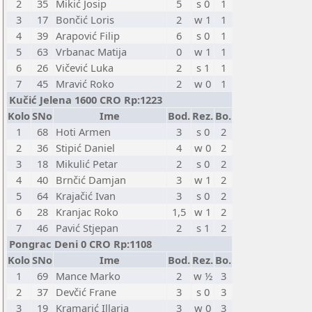
2
35
Mikić Josip
5
s 0
1
3
17
Bončić Loris
2
w 1
1
4
39
Arapović Filip
6
s 0
1
5
63
Vrbanac Matija
0
w 1
1
6
26
Vičević Luka
2
s 1
1
7
45
Mravić Roko
2
w 0
1
Kučić Jelena 1600 CRO Rp:1223
Kolo
SNo
Ime
Bod.
Rez.
Bo.
1
68
Hoti Armen
3
s 0
2
2
36
Stipić Daniel
4
w 0
2
3
18
Mikulić Petar
2
s 0
2
4
40
Brnčić Damjan
3
w 1
2
5
64
Krajačić Ivan
3
s 0
2
6
28
Kranjac Roko
1,5
w 1
2
7
46
Pavić Stjepan
2
s 1
2
Pongrac Deni 0 CRO Rp:1108
Kolo
SNo
Ime
Bod.
Rez.
Bo.
1
69
Mance Marko
2
w ½
3
2
37
Devčić Frane
3
s 0
3
3
19
Kramarić Illaria
3
w 0
3