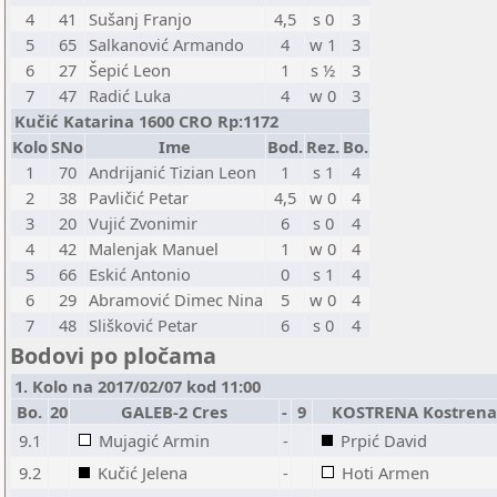
4
41
Sušanj Franjo
4,5
s 0
3
5
65
Salkanović Armando
4
w 1
3
6
27
Šepić Leon
1
s ½
3
7
47
Radić Luka
4
w 0
3
Kučić Katarina 1600 CRO Rp:1172
Kolo
SNo
Ime
Bod.
Rez.
Bo.
1
70
Andrijanić Tizian Leon
1
s 1
4
2
38
Pavličić Petar
4,5
w 0
4
3
20
Vujić Zvonimir
6
s 0
4
4
42
Malenjak Manuel
1
w 0
4
5
66
Eskić Antonio
0
s 1
4
6
29
Abramović Dimec Nina
5
w 0
4
7
48
Slišković Petar
6
s 0
4
Bodovi po pločama
1. Kolo na 2017/02/07 kod 11:00
Bo.
20
GALEB-2 Cres
-
9
KOSTRENA Kostrena
9.1
Mujagić Armin
-
Prpić David
9.2
Kučić Jelena
-
Hoti Armen