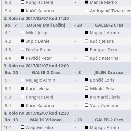
9.3
Pongrac Deni
-
Mance Marko
9.4
Kučić Katarina
-
Andrijanić Tizian Le
2. Kolo na 2017/02/07 kod 11:30
Bo.
7
LOŠINJ Mali Lošinj
-
20
GALEB-2 Cres
4.1
Mikić Josip
-
Mujagić Armin
4.2
Stipić Daniel
-
Kučić Jelena
4.3
Devčić Frane
-
Pongrac Deni
4.4
Pavličić Petar
-
Kučić Katarina
3. Kolo na 2017/02/07 kod 12:00
Bo.
20
GALEB-2 Cres
-
3
JELEN Dražice
9.1
Mujagić Armin
-
Bončić Loris
9.2
Kučić Jelena
-
Mikulić Petar
9.3
Pongrac Deni
-
Kramarić Illaria
9.4
Kučić Katarina
-
Vujić Zvonimir
4. Kolo na 2017/02/07 kod 12:30
Bo.
13
MALIK Viškovo
-
20
GALEB-2 Cres
10.1
Arapović Filip
-
Mujagić Armin