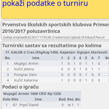
pokaži podatke o turniru
Prvenstvo školskih sportskih klubova Primo
2016/2017 poluzavršnica
Zadnja izmjena08.02.2017 17:55:49, Creator/Last Upload: IA Eduard Piacun
Turnirski sastav sa rezultatima po kolima
17. GALEB-2 Cres (RtgAvg:1450, Kapetan: Ognjen Marković / 
Bo.
Ime
1
2
3
4
5
6
7
B
1
Mujagić Armin
1
0
1
0
1
1
0
2
Kučić Jelena
0
0
0
1
0
1
1
3
Pongrac Deni
½
0
0
0
1
½
0
4
Kučić Katarina
1
0
0
0
1
0
0
Podaci o igraču
Mujagić Armin 1600 CRO Rp:1226
Kolo
SNo
Ime
Bod.
Rez.
Bo.
1
67
Prpić David
5
w 1
1