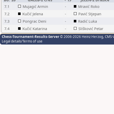
7.1
Mujagić Armin
-
Mravić Roko
7.2
Kučić Jelena
-
Pavić Stjepan
7.3
Pongrac Deni
-
Radić Luka
7.4
Kučić Katarina
-
Slišković Petar
Chess-Tournament-Results-Server
© 2006-2026 Heinz Herzog
, CMS-
Legal details/Terms of use