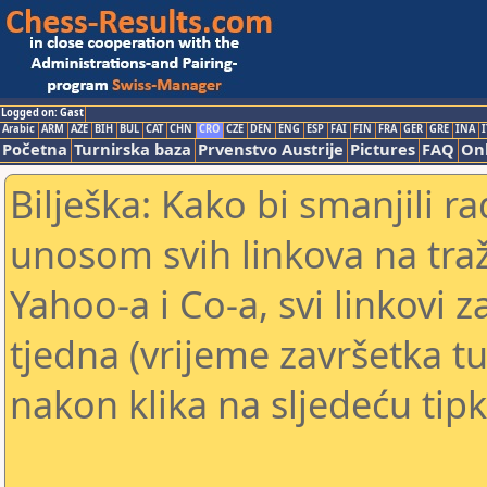
Logged on: Gast
Arabic
ARM
AZE
BIH
BUL
CAT
CHN
CRO
CZE
DEN
ENG
ESP
FAI
FIN
FRA
GER
GRE
INA
I
Početna
Turnirska baza
Prvenstvo Austrije
Pictures
FAQ
Onl
Bilješka: Kako bi smanjili 
unosom svih linkova na traž
Yahoo-a i Co-a, svi linkovi z
tjedna (vrijeme završetka tu
nakon klika na sljedeću tipk