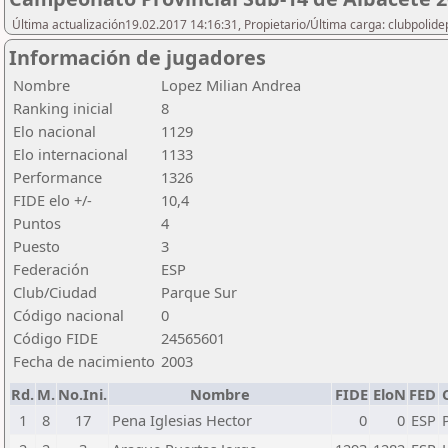
Última actualización19.02.2017 14:16:31, Propietario/Última carga: clubpolide
Información de jugadores
Nombre
Lopez Milian Andrea
Ranking inicial
8
Elo nacional
1129
Elo internacional
1133
Performance
1326
FIDE elo +/-
10,4
Puntos
4
Puesto
3
Federación
ESP
Club/Ciudad
Parque Sur
Código nacional
0
Código FIDE
24565601
Fecha de nacimiento
2003
Rd.
M.
No.Ini.
Nombre
FIDE
EloN
FED
1
8
17
Pena Iglesias Hector
0
0
ESP