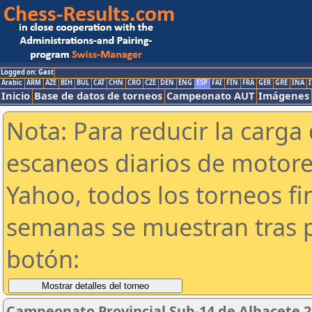
Logged on: Gast
Arabic
ARM
AZE
BIH
BUL
CAT
CHN
CRO
CZE
DEN
ENG
ESP
FAI
FIN
FRA
GER
GRE
INA
I
Inicio
Base de datos de torneos
Campeonato AUT
Imágenes
Nota: Para reducir la carga 
escaneos diarios de motor
Yahoo, todos los torneos f
semanas se muestran tras p
botón:
Campeonato Provincial Sub-14 de Albacete 