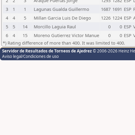
2
2
3
Araque Puertas Jorge
1293
1282
ESP
3
1
1
Lagunas Gualda Guillermo
1687
1691
ESP
4
4
5
Millan Garcia Luis De Diego
1226
1224
ESP
5
5
14
Morcillo Laguia Raul
0
0
ESP
6
4
15
Moreno Gutierrez Victor Manue
0
0
ESP
*) Rating difference of more than 400. It was limited to 400.
Servidor de Resultados de Torneos de Ajedrez
© 2006-2026 Heinz H
Aviso legal/Condiciones de uso