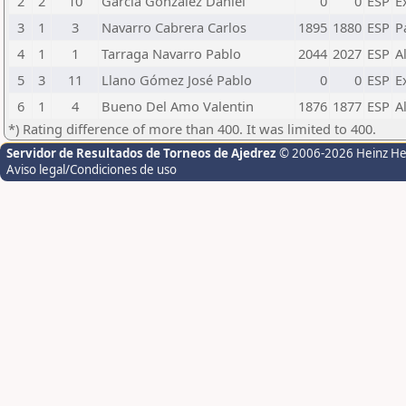
2
2
10
Garcia Gonzalez Daniel
0
0
ESP
E
3
1
3
Navarro Cabrera Carlos
1895
1880
ESP
P
4
1
1
Tarraga Navarro Pablo
2044
2027
ESP
A
5
3
11
Llano Gómez José Pablo
0
0
ESP
E
6
1
4
Bueno Del Amo Valentin
1876
1877
ESP
A
*) Rating difference of more than 400. It was limited to 400.
Servidor de Resultados de Torneos de Ajedrez
© 2006-2026 Heinz H
Aviso legal/Condiciones de uso