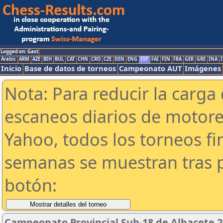
Logged on: Gast
Arabic
ARM
AZE
BIH
BUL
CAT
CHN
CRO
CZE
DEN
ENG
ESP
FAI
FIN
FRA
GER
GRE
INA
I
Inicio
Base de datos de torneos
Campeonato AUT
Imágenes
Nota: Para reducir la carga 
escaneos diarios de motor
Yahoo, todos los torneos f
semanas se muestran tras p
botón:
Campeonato Provincial Sub-18 de Albacete 