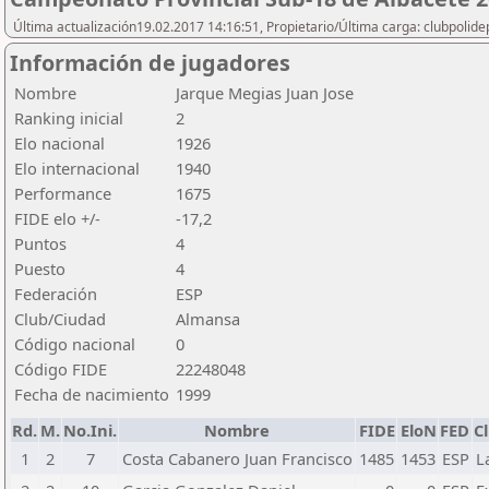
Última actualización19.02.2017 14:16:51, Propietario/Última carga: clubpolide
Información de jugadores
Nombre
Jarque Megias Juan Jose
Ranking inicial
2
Elo nacional
1926
Elo internacional
1940
Performance
1675
FIDE elo +/-
-17,2
Puntos
4
Puesto
4
Federación
ESP
Club/Ciudad
Almansa
Código nacional
0
Código FIDE
22248048
Fecha de nacimiento
1999
Rd.
M.
No.Ini.
Nombre
FIDE
EloN
FED
C
1
2
7
Costa Cabanero Juan Francisco
1485
1453
ESP
L