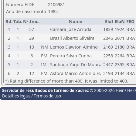
Número FIDE
2106981
Ano de nascimento
1985
Rd.
Tab.
Nº.Inic.
Nome
EloI
EloN
FED
1
1
57
Camara Jose Arruda
1839
1924
BRA
2
1
29
Brasil Alberto Silveira
2046
2071
BRA
3
1
13
NM
Lemos Dawton Almino
2169
2180
BRA
4
1
6
FM
Pereira Silvio Cunha
2258
2264
BRA
5
1
2
IM
Santiago Yago De Moura
2447
2395
BRA
6
2
12
FM
Asfora Marco Antonio H.
2193
2134
BRA
*) Rating difference of more than 400. It was limited to 400.
Servidor de resultados de torneio de xadrez
© 2006-2026 Heinz Her
Detalhes legais / Termos de uso