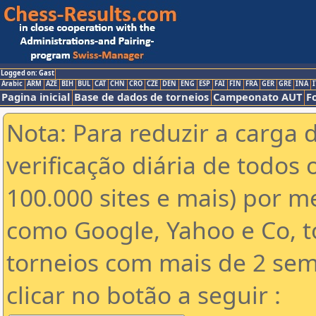
Logged on: Gast
Arabic
ARM
AZE
BIH
BUL
CAT
CHN
CRO
CZE
DEN
ENG
ESP
FAI
FIN
FRA
GER
GRE
INA
I
Pagina inicial
Base de dados de torneios
Campeonato AUT
F
Nota: Para reduzir a carga 
verificação diária de todos 
100.000 sites e mais) por 
como Google, Yahoo e Co, t
torneios com mais de 2 sem
clicar no botão a seguir :