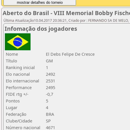
Aberto do Brasil - VIII Memorial Bobby Fisch
Última Atualização10.04.2017 20:36:21, Criado por : FERNANDO SA DE MELO,
Infomação dos jogadores
Nome
El Debs Felipe De Cresce
Título
GM
Ranking inicial
1
Elo nacional
2492
Elo internacional
2531
Performance
2495
FIDE rtg +/-
-0,7
Pontos
5
Lugar
4
Federação
BRA
Clube/Cidade
SP
Número nacional
4671