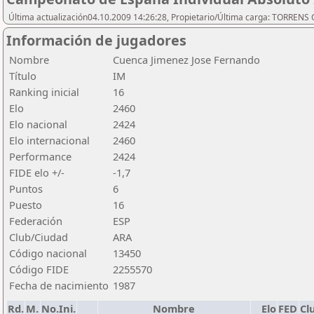
Última actualización04.10.2009 14:26:28, Propietario/Última carga: TORREN
Información de jugadores
Nombre
Cuenca Jimenez Jose Fernando
Título
IM
Ranking inicial
16
Elo
2460
Elo nacional
2424
Elo internacional
2460
Performance
2424
FIDE elo +/-
-1,7
Puntos
6
Puesto
16
Federación
ESP
Club/Ciudad
ARA
Código nacional
13450
Código FIDE
2255570
Fecha de nacimiento
1987
Rd.
M.
No.Ini.
Nombre
Elo
FED
Cl