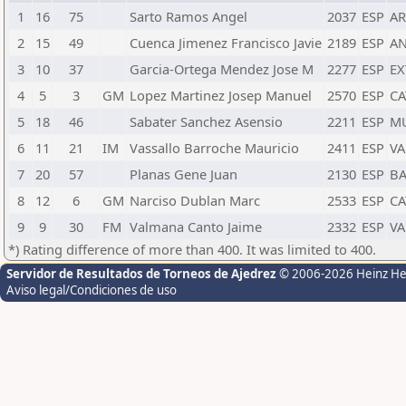
1
16
75
Sarto Ramos Angel
2037
ESP
AR
2
15
49
Cuenca Jimenez Francisco Javie
2189
ESP
A
3
10
37
Garcia-Ortega Mendez Jose M
2277
ESP
EX
4
5
3
GM
Lopez Martinez Josep Manuel
2570
ESP
CA
5
18
46
Sabater Sanchez Asensio
2211
ESP
M
6
11
21
IM
Vassallo Barroche Mauricio
2411
ESP
VA
7
20
57
Planas Gene Juan
2130
ESP
BA
8
12
6
GM
Narciso Dublan Marc
2533
ESP
CA
9
9
30
FM
Valmana Canto Jaime
2332
ESP
VA
*) Rating difference of more than 400. It was limited to 400.
Servidor de Resultados de Torneos de Ajedrez
© 2006-2026 Heinz H
Aviso legal/Condiciones de uso