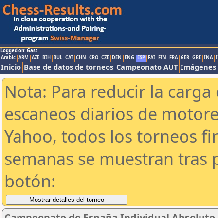
Logged on: Gast
Arabic
ARM
AZE
BIH
BUL
CAT
CHN
CRO
CZE
DEN
ENG
ESP
FAI
FIN
FRA
GER
GRE
INA
I
Inicio
Base de datos de torneos
Campeonato AUT
Imágenes
Nota: Para reducir la carga 
escaneos diarios de motor
Yahoo, todos los torneos f
semanas se muestran tras p
botón:
Campeonato de España Individual Absoluto