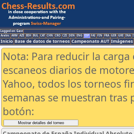
Logged on: Gast
Arabic
ARM
AZE
BIH
BUL
CAT
CHN
CRO
CZE
DEN
ENG
ESP
FAI
FIN
FRA
GER
GRE
INA
I
Inicio
Base de datos de torneos
Campeonato AUT
Imágenes
Nota: Para reducir la carga 
escaneos diarios de motor
Yahoo, todos los torneos f
semanas se muestran tras p
botón:
Campeonato de España Individual Absoluto