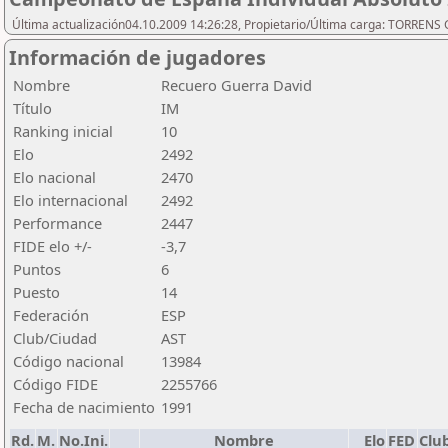
Última actualización04.10.2009 14:26:28, Propietario/Última carga: TORREN
Información de jugadores
Nombre
Recuero Guerra David
Título
IM
Ranking inicial
10
Elo
2492
Elo nacional
2470
Elo internacional
2492
Performance
2447
FIDE elo +/-
-3,7
Puntos
6
Puesto
14
Federación
ESP
Club/Ciudad
AST
Código nacional
13984
Código FIDE
2255766
Fecha de nacimiento
1991
Rd.
M.
No.Ini.
Nombre
Elo
FED
Clu