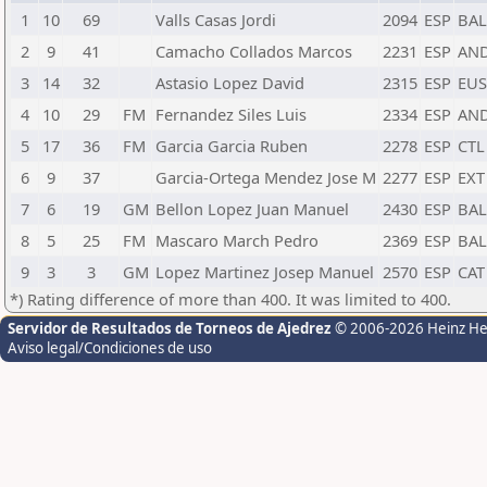
1
10
69
Valls Casas Jordi
2094
ESP
BAL
2
9
41
Camacho Collados Marcos
2231
ESP
AN
3
14
32
Astasio Lopez David
2315
ESP
EUS
4
10
29
FM
Fernandez Siles Luis
2334
ESP
AN
5
17
36
FM
Garcia Garcia Ruben
2278
ESP
CTL
6
9
37
Garcia-Ortega Mendez Jose M
2277
ESP
EXT
7
6
19
GM
Bellon Lopez Juan Manuel
2430
ESP
BAL
8
5
25
FM
Mascaro March Pedro
2369
ESP
BAL
9
3
3
GM
Lopez Martinez Josep Manuel
2570
ESP
CAT
*) Rating difference of more than 400. It was limited to 400.
Servidor de Resultados de Torneos de Ajedrez
© 2006-2026 Heinz H
Aviso legal/Condiciones de uso