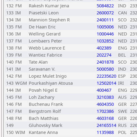
132
FM
Rakesh Kumar Jena
5084822
IND
23
133
IM
Piasetski Leon
2600072
CAN
23
134
IM
Mannion Stephen R
2400111
SCO
23
135
FM
De Haan Eric
1005006
NED
23
136
IM
Welling Gerard
1000446
NED
23
137
FM
Lombaers Peter
1032852
NED
23
138
FM
Webb Laurence E
402389
ENG
23
139
FM
Wantiez Fabrice
202274
BEL
23
140
FM
Tate Alan
2401878
SCO
23
141
IM
Saravanan V.
5000580
IND
23
142
FM
Lopez Mulet Inigo
22235620
ESP
23
143
WGM
Pourkashiyan Atousa
12502014
IRI
23
144
IM
Povah Nigel E
400467
ENG
22
145
FM
Loh Zachary
3210383
AUS
22
146
FM
Buchenau Frank
4604350
GER
22
147
FM
Bergstrom Rolf
1702386
SWE
22
148
FM
Bach Matthias
4603168
GER
22
149
Gluhovsky Mark
24165514
RUS
22
150
WIM
Kantane Anna
1135988
POL
22