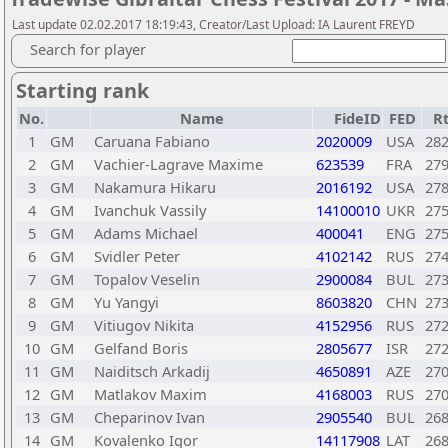
Last update 02.02.2017 18:19:43, Creator/Last Upload: IA Laurent FREYD
Search for player
Starting rank
No.
Name
FideID
FED
R
1
GM
Caruana Fabiano
2020009
USA
28
2
GM
Vachier-Lagrave Maxime
623539
FRA
27
3
GM
Nakamura Hikaru
2016192
USA
27
4
GM
Ivanchuk Vassily
14100010
UKR
27
5
GM
Adams Michael
400041
ENG
27
6
GM
Svidler Peter
4102142
RUS
27
7
GM
Topalov Veselin
2900084
BUL
27
8
GM
Yu Yangyi
8603820
CHN
27
9
GM
Vitiugov Nikita
4152956
RUS
27
10
GM
Gelfand Boris
2805677
ISR
27
11
GM
Naiditsch Arkadij
4650891
AZE
27
12
GM
Matlakov Maxim
4168003
RUS
27
13
GM
Cheparinov Ivan
2905540
BUL
26
14
GM
Kovalenko Igor
14117908
LAT
26