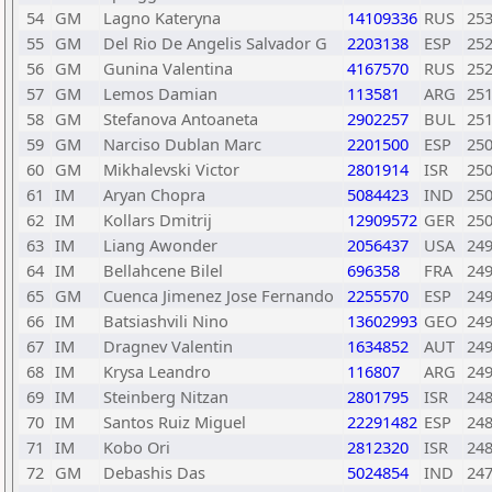
54
GM
Lagno Kateryna
14109336
RUS
25
55
GM
Del Rio De Angelis Salvador G
2203138
ESP
25
56
GM
Gunina Valentina
4167570
RUS
25
57
GM
Lemos Damian
113581
ARG
25
58
GM
Stefanova Antoaneta
2902257
BUL
25
59
GM
Narciso Dublan Marc
2201500
ESP
25
60
GM
Mikhalevski Victor
2801914
ISR
25
61
IM
Aryan Chopra
5084423
IND
25
62
IM
Kollars Dmitrij
12909572
GER
25
63
IM
Liang Awonder
2056437
USA
24
64
IM
Bellahcene Bilel
696358
FRA
24
65
GM
Cuenca Jimenez Jose Fernando
2255570
ESP
24
66
IM
Batsiashvili Nino
13602993
GEO
24
67
IM
Dragnev Valentin
1634852
AUT
24
68
IM
Krysa Leandro
116807
ARG
24
69
IM
Steinberg Nitzan
2801795
ISR
24
70
IM
Santos Ruiz Miguel
22291482
ESP
24
71
IM
Kobo Ori
2812320
ISR
24
72
GM
Debashis Das
5024854
IND
24