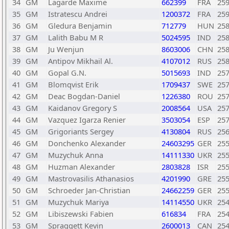
34
GM
Lagarde Maxime
662399
FRA
25
35
GM
Istratescu Andrei
1200372
FRA
25
36
GM
Gledura Benjamin
712779
HUN
25
37
GM
Lalith Babu M R
5024595
IND
25
38
GM
Ju Wenjun
8603006
CHN
25
39
GM
Antipov Mikhail Al.
4107012
RUS
25
40
GM
Gopal G.N.
5015693
IND
25
41
GM
Blomqvist Erik
1709437
SWE
25
42
GM
Deac Bogdan-Daniel
1226380
ROU
25
43
GM
Kaidanov Gregory S
2008564
USA
25
44
GM
Vazquez Igarza Renier
3503054
ESP
25
45
GM
Grigoriants Sergey
4130804
RUS
25
46
GM
Donchenko Alexander
24603295
GER
25
47
GM
Muzychuk Anna
14111330
UKR
25
48
GM
Huzman Alexander
2803828
ISR
25
49
GM
Mastrovasilis Athanasios
4201990
GRE
25
50
GM
Schroeder Jan-Christian
24662259
GER
25
51
GM
Muzychuk Mariya
14114550
UKR
25
52
GM
Libiszewski Fabien
616834
FRA
25
53
GM
Spraggett Kevin
2600013
CAN
25