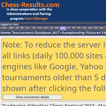
Logged on: Gast
Arabic
ARM
AZE
BIH
BUL
CAT
CHN
CRO
CZE
DEN
ENG
ESP
FAI
FIN
FRA
GER
GRE
INA
I
Home
Tournament-Database
AUT championship
Pictures
F
Note: To reduce the server 
all links (daily 100.000 sit
engines like Google, Yahoo a
tournaments older than 5 d
shown after clicking the fol
Tradewise Gibraltar Chess Festival 2017 - Ma