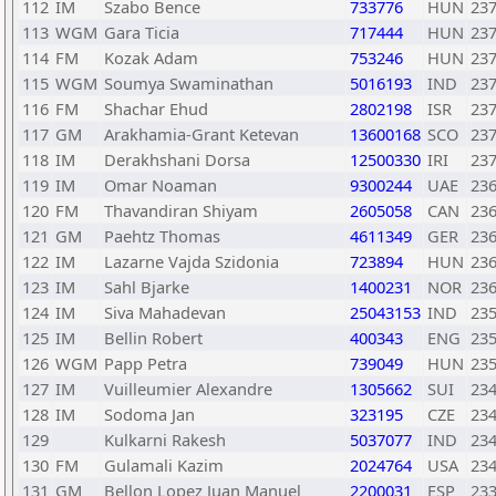
112
IM
Szabo Bence
733776
HUN
23
113
WGM
Gara Ticia
717444
HUN
23
114
FM
Kozak Adam
753246
HUN
23
115
WGM
Soumya Swaminathan
5016193
IND
23
116
FM
Shachar Ehud
2802198
ISR
23
117
GM
Arakhamia-Grant Ketevan
13600168
SCO
23
118
IM
Derakhshani Dorsa
12500330
IRI
23
119
IM
Omar Noaman
9300244
UAE
23
120
FM
Thavandiran Shiyam
2605058
CAN
23
121
GM
Paehtz Thomas
4611349
GER
23
122
IM
Lazarne Vajda Szidonia
723894
HUN
23
123
IM
Sahl Bjarke
1400231
NOR
23
124
IM
Siva Mahadevan
25043153
IND
23
125
IM
Bellin Robert
400343
ENG
23
126
WGM
Papp Petra
739049
HUN
23
127
IM
Vuilleumier Alexandre
1305662
SUI
23
128
IM
Sodoma Jan
323195
CZE
23
129
Kulkarni Rakesh
5037077
IND
23
130
FM
Gulamali Kazim
2024764
USA
23
131
GM
Bellon Lopez Juan Manuel
2200031
ESP
23