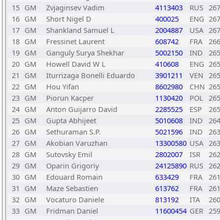
15
GM
Zvjaginsev Vadim
4113403
RUS
26
16
GM
Short Nigel D
400025
ENG
26
17
GM
Shankland Samuel L
2004887
USA
26
18
GM
Fressinet Laurent
608742
FRA
26
19
GM
Ganguly Surya Shekhar
5002150
IND
26
20
GM
Howell David W L
410608
ENG
26
21
GM
Iturrizaga Bonelli Eduardo
3901211
VEN
26
22
GM
Hou Yifan
8602980
CHN
26
23
GM
Piorun Kacper
1130420
POL
26
24
GM
Anton Guijarro David
2285525
ESP
26
25
GM
Gupta Abhijeet
5010608
IND
26
26
GM
Sethuraman S.P.
5021596
IND
26
27
GM
Akobian Varuzhan
13300580
USA
26
28
GM
Sutovsky Emil
2802007
ISR
26
29
GM
Oparin Grigoriy
24125890
RUS
26
30
GM
Edouard Romain
633429
FRA
26
31
GM
Maze Sebastien
613762
FRA
26
32
GM
Vocaturo Daniele
813192
ITA
26
33
GM
Fridman Daniel
11600454
GER
25