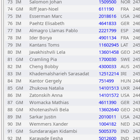
73
IM
Salomon Johan
1509500
NOR
24
74
GM
Riff Jean-Noel
611190
FRA
24
75
IM
Esserman Marc
2018616
USA
24
76
IM
Paehtz Elisabeth
4641833
GER
24
77
IM
Almagro Llamas Pablo
2221799
ESP
24
78
IM
Ider Borya
4901134
FRA
24
79
IM
Kantans Toms
11602945
LAT
24
80
IM
Javakhishvili Lela
13601458
GEO
24
81
GM
Cramling Pia
1700030
SWE
24
82
IM
Cheng Bobby
4300033
AUS
24
83
IM
Khademalsharieh Sarasadat
12512214
IRI
24
84
IM
Kantor Gergely
751499
HUN
24
85
GM
Zhukova Natalia
14101513
UKR
24
86
IM
Zatonskih Anna
14101572
USA
24
87
GM
Womacka Mathias
4611390
GER
24
88
GM
Khotenashvili Bela
13602640
GEO
24
89
IM
Sarkar Justin
2010011
USA
24
90
IM
Wemmers Xander
1004182
NED
24
91
GM
Sundararajan Kidambi
5005370
IND
24
92
IM
Karavade Eesha
5012600
IND
24