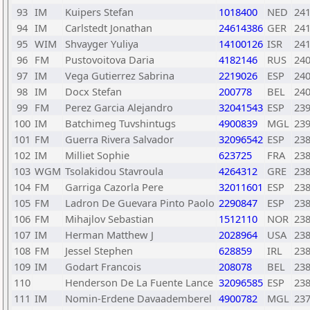
93
IM
Kuipers Stefan
1018400
NED
24
94
IM
Carlstedt Jonathan
24614386
GER
24
95
WIM
Shvayger Yuliya
14100126
ISR
24
96
FM
Pustovoitova Daria
4182146
RUS
24
97
IM
Vega Gutierrez Sabrina
2219026
ESP
24
98
IM
Docx Stefan
200778
BEL
24
99
FM
Perez Garcia Alejandro
32041543
ESP
23
100
IM
Batchimeg Tuvshintugs
4900839
MGL
23
101
FM
Guerra Rivera Salvador
32096542
ESP
23
102
IM
Milliet Sophie
623725
FRA
23
103
WGM
Tsolakidou Stavroula
4264312
GRE
23
104
FM
Garriga Cazorla Pere
32011601
ESP
23
105
FM
Ladron De Guevara Pinto Paolo
2290847
ESP
23
106
FM
Mihajlov Sebastian
1512110
NOR
23
107
IM
Herman Matthew J
2028964
USA
23
108
FM
Jessel Stephen
628859
IRL
23
109
IM
Godart Francois
208078
BEL
23
110
Henderson De La Fuente Lance
32096585
ESP
23
111
IM
Nomin-Erdene Davaademberel
4900782
MGL
23