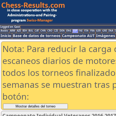
Logged on: Gast
Arabic
ARM
AZE
BIH
BUL
CAT
CHN
CRO
CZE
DEN
ENG
ESP
FAI
FIN
FRA
GER
GRE
INA
I
Inicio
Base de datos de torneos
Campeonato AUT
Imágenes
Nota: Para reducir la carga 
escaneos diarios de motor
todos los torneos finalizad
semanas se muestran tras p
botón:
Campeonato Individual Veteranos 2016-2017