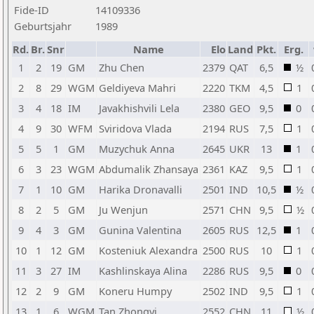
Fide-ID
14109336
Geburtsjahr
1989
Rd.
Br.
Snr
Name
Elo
Land
Pkt.
Erg.
1
2
19
GM
Zhu Chen
2379
QAT
6,5
½
2
8
29
WGM
Geldiyeva Mahri
2220
TKM
4,5
1
3
4
18
IM
Javakhishvili Lela
2380
GEO
9,5
0
4
9
30
WFM
Sviridova Vlada
2194
RUS
7,5
1
5
5
1
GM
Muzychuk Anna
2645
UKR
13
1
6
3
23
WGM
Abdumalik Zhansaya
2361
KAZ
9,5
1
7
1
10
GM
Harika Dronavalli
2501
IND
10,5
½
8
2
5
GM
Ju Wenjun
2571
CHN
9,5
½
9
4
3
GM
Gunina Valentina
2605
RUS
12,5
1
10
1
12
GM
Kosteniuk Alexandra
2500
RUS
10
1
11
3
27
IM
Kashlinskaya Alina
2286
RUS
9,5
0
12
2
9
GM
Koneru Humpy
2502
IND
9,5
1
13
1
6
WGM
Tan Zhongyi
2552
CHN
11
½