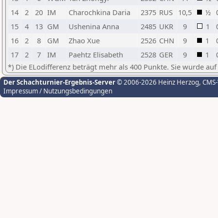
14
2
20
IM
Charochkina Daria
2375
RUS
10,5
½
15
4
13
GM
Ushenina Anna
2485
UKR
9
1
16
2
8
GM
Zhao Xue
2526
CHN
9
1
17
2
7
IM
Paehtz Elisabeth
2528
GER
9
1
*) Die ELodifferenz beträgt mehr als 400 Punkte. Sie wurde auf
Der Schachturnier-Ergebnis-Server
© 2006-2026 Heinz Herzog
, CMS
Impressum / Nutzungsbedingungen