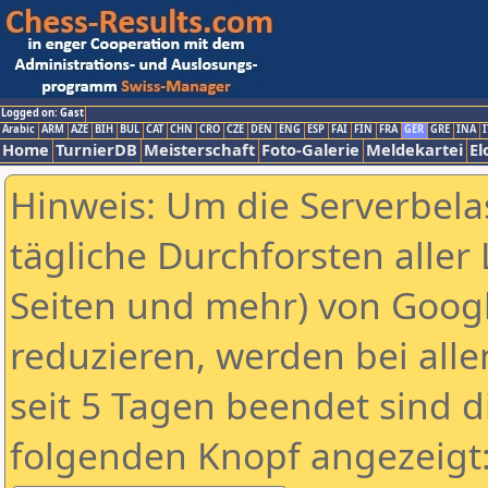
Logged on: Gast
Arabic
ARM
AZE
BIH
BUL
CAT
CHN
CRO
CZE
DEN
ENG
ESP
FAI
FIN
FRA
GER
GRE
INA
I
Home
TurnierDB
Meisterschaft
Foto-Galerie
Meldekartei
El
Hinweis: Um die Serverbela
tägliche Durchforsten aller 
Seiten und mehr) von Goog
reduzieren, werden bei alle
seit 5 Tagen beendet sind d
folgenden Knopf angezeigt