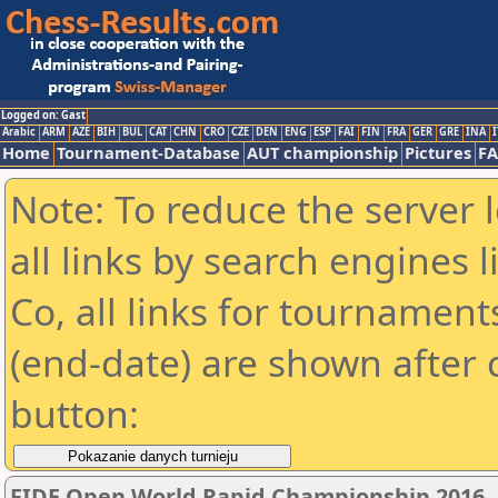
Logged on: Gast
Arabic
ARM
AZE
BIH
BUL
CAT
CHN
CRO
CZE
DEN
ENG
ESP
FAI
FIN
FRA
GER
GRE
INA
I
Home
Tournament-Database
AUT championship
Pictures
F
Note: To reduce the server 
all links by search engines
Co, all links for tournamen
(end-date) are shown after c
button:
FIDE Open World Rapid Championship 2016