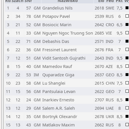
Rd
Szach
SNr
Nazwisko
Elo
Fed
Pkt
W
1
4
57
GM
Grandelius Nils
2618
SWE
7,5
2
34
78
GM
Potapov Pavel
2539
RUS
6
3
21
52
GM
Bosiocic Marin
2642
CRO
6,5
4
11
33
GM
Nguyen Ngoc Truong Son
2685
VIE
9,5
5
22
71
GM
Debashis Das
2571
IND
7
6
22
36
GM
Fressinet Laurent
2676
FRA
7
7
12
51
GM
Vidit Santosh Gujrathi
2643
IND
9,5
8
15
40
GM
Mamedov Rauf
2670
AZE
8,5
9
22
53
IM
Quparadze Giga
2637
GEO
8,5
10
23
58
GM
Lu Shanglei
2615
CHN
7,5
11
15
56
GM
Pantsulaia Levan
2622
GEO
7
12
12
24
GM
Inarkiev Ernesto
2707
RUS
8,5
13
12
29
GM
Salem A.R. Saleh
2694
UAE
8
14
12
35
GM
Bortnyk Olexandr
2678
UKR
8,5
15
13
43
GM
Matlakov Maxim
2662
RUS
8