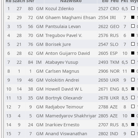
Rd
Szach
SNr
Nazwisko
Elo
Fed
Pkt
Wy
1
27
80
GM
Kozul Zdenko
2527
CRO
6,5
2
29
72
GM
Ghaem Maghami Ehsan
2554
IRI
7
3
15
56
GM
Pantsulaia Levan
2622
GEO
7
4
28
70
GM
Tregubov Pavel V.
2576
RUS
6
5
21
76
GM
Borisek Jure
2547
SLO
7
6
28
62
GM
Anton Guijarro David
2605
ESP
10
7
22
84
IM
Atabayev Yusup
2493
TKM
6,5
8
1
1
GM
Carlsen Magnus
2906
NOR
11
9
19
46
GM
Volokitin Andrei
2650
UKR
9
10
14
38
GM
Howell David W L
2671
ENG
8,5
11
13
35
GM
Bortnyk Olexandr
2678
UKR
8,5
12
7
9
GM
Radjabov Teimour
2788
AZE
8
13
4
5
GM
Mamedyarov Shakhriyar
2805
AZE
10
14
9
24
GM
Inarkiev Ernesto
2707
RUS
8,5
15
7
7
GM
Anand Viswanathan
2802
IND
9