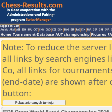
Logged on: Gast
Arabic
ARM
AZE
BIH
BUL
CAT
CHN
CRO
CZE
DEN
ENG
ESP
FAI
FIN
FRA
GER
GRE
INA
I
Home
Tournament-Database
AUT championship
Pictures
F
Note: To reduce the server 
all links by search engines
Co, all links for tournamen
(end-date) are shown after c
button:
FIDE Open World Rapid Championship 2016